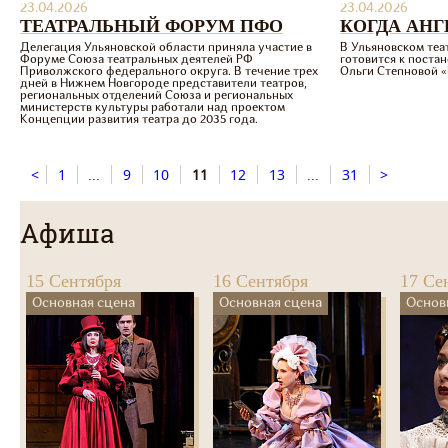
23.04.2026
23.04.2026
ТЕАТРАЛЬНЫЙ ФОРУМ ПФО
КОГДА АН
Делегация Ульяновской области приняла участие в
В Ульяновском теа
Форуме Союза театральных деятелей РФ
готовится к поста
Приволжского федерального округа. В течение трех
Ольги Степновой «
дней в Нижнем Новгороде представители театров,
региональных отделений Союза и региональных
министерств культуры работали над проектом
Концепции развития театра до 2035 года.
<
1
...
9
10
11
12
13
...
31
>
Афиша
15 Сентября
16 Сентября
17 Се
Основная сцена
Основная сцена
Основ