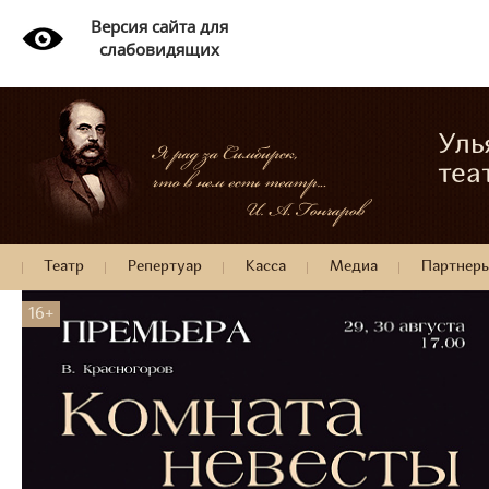
Версия сайта для
слабовидящих
Уль
теа
Театр
Репертуар
Касса
Медиа
Партнер
16+