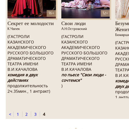
16+
12+
Секрет ее молодости
Свои люди
Безум
Женит
К.Чапек
А.Н.Островский
Бомарш
(ГАСТРОЛИ
(ГАСТРОЛИ
КАЗАНСКОГО
КАЗАНСКОГО
(ГАСТ
АКАДЕМИЧЕСКОГО
АКАДЕМИЧЕСКОГО
КАЗАН
РУССКОГО БОЛЬШОГО
РУССКОГО БОЛЬШОГО
АКАДЕ
ДРАМАТИЧЕСКОГО
ДРАМАТИЧЕСКОГО
РУССК
ТЕАТРА ИМЕНИ
ТЕАТРА ИМЕНИ
ДРАМА
В.И.КАЧАЛОВА
В.И.КАЧАЛОВА
ТЕАТР
комедия в двух
по пьесе "Свои люди -
В.И.К
действиях
сочтемся"
комеди
продолжительность
)
двух д
2ч.35мин., 1 антракт)
продол
1 антр
<
1
2
3
4