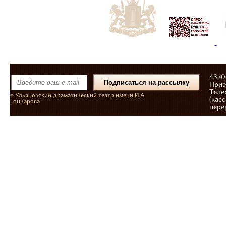
43206
Прие
Теле
© Ульяновский драматический театр имени И.А.
(касс
Гончарова
пере