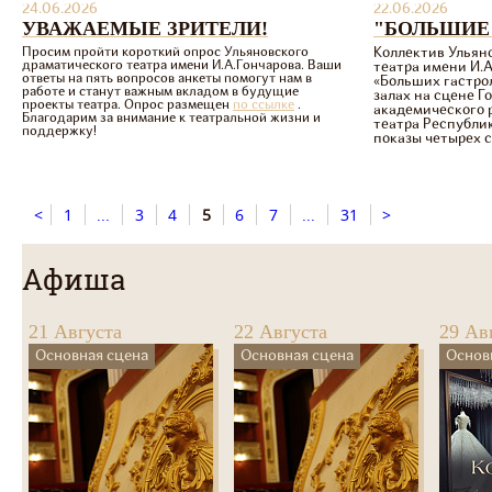
24.06.2026
22.06.2026
УВАЖАЕМЫЕ ЗРИТЕЛИ!
"БОЛЬШИЕ
Просим пройти короткий опрос Ульяновского
Коллектив Ульян
драматического театра имени И.А.Гончарова. Ваши
театра имени И.А
ответы на пять вопросов анкеты помогут нам в
«Больших
гастро
работе и станут важным вкладом в будущие
залах на сцене Г
проекты театра. Опрос размещен
по ссылке
.
академического 
Благодарим за внимание к театральной жизни и
театра Республи
поддержку!
показы четырех 
<
1
...
3
4
5
6
7
...
31
>
Афиша
21 Августа
22 Августа
29 Ав
Основная сцена
Основная сцена
Основ