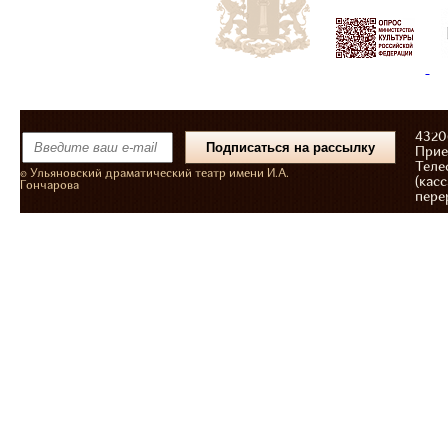
43206
Прие
Теле
© Ульяновский драматический театр имени И.А.
(касс
Гончарова
пере