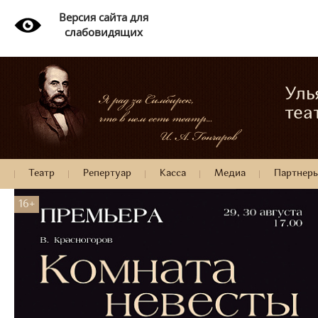
Версия сайта для
слабовидящих
Уль
теа
Театр
Репертуар
Касса
Медиа
Партнер
16+