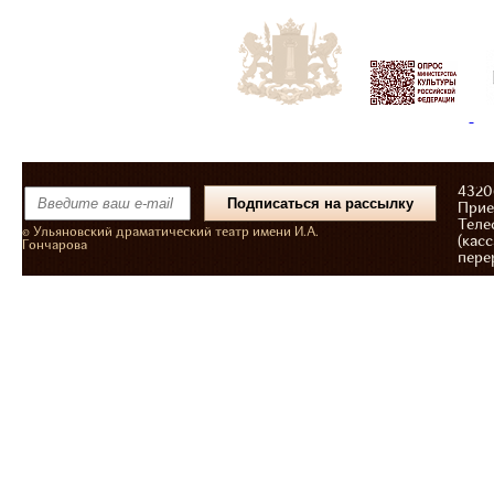
43206
Прие
Теле
© Ульяновский драматический театр имени И.А.
(касс
Гончарова
пере