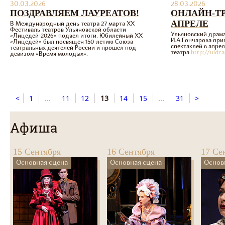
30.03.2026
28.03.2026
ПОЗДРАВЛЯЕМ ЛАУРЕАТОВ!
ОНЛАЙН-Т
АПРЕЛЕ
В Международный день театра 27 марта ХХ
Фестиваль театров Ульяновской области
Ульяновский драма
«Лицедей-2026» подвел итоги. Юбилейный ХХ
И.А.Гончарова при
«Лицедей» был посвящен 150-летию Союза
спектаклей в апрел
театральных деятелей России и прошел под
театра
http://uldr
девизом «Время молодых».
<
1
...
11
12
13
14
15
...
31
>
Афиша
15 Сентября
16 Сентября
17 Се
Основная сцена
Основная сцена
Основ