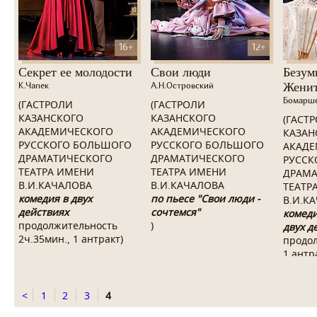
16+
12+
Секрет ее молодости
Свои люди
Безум
Женит
К.Чапек
А.Н.Островский
Бомарш
(ГАСТРОЛИ
(ГАСТРОЛИ
КАЗАНСКОГО
КАЗАНСКОГО
(ГАСТ
АКАДЕМИЧЕСКОГО
АКАДЕМИЧЕСКОГО
КАЗАН
РУССКОГО БОЛЬШОГО
РУССКОГО БОЛЬШОГО
АКАДЕ
ДРАМАТИЧЕСКОГО
ДРАМАТИЧЕСКОГО
РУССК
ТЕАТРА ИМЕНИ
ТЕАТРА ИМЕНИ
ДРАМА
В.И.КАЧАЛОВА
В.И.КАЧАЛОВА
ТЕАТР
комедия в двух
по пьесе "Свои люди -
В.И.К
действиях
сочтемся"
комеди
продолжительность
)
двух д
2ч.35мин., 1 антракт)
продол
1 антр
<
1
2
3
4