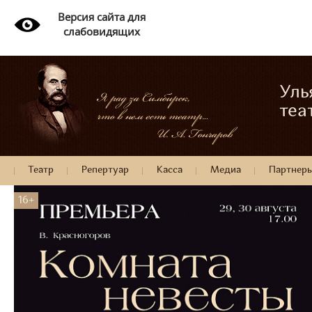
Версия сайта для
слабовидящих
Уль
теа
Театр
Репертуар
Касса
Медиа
Партнер
16+