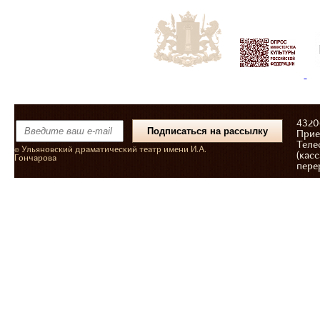
43206
Прие
Теле
© Ульяновский драматический театр имени И.А.
(касс
Гончарова
пере