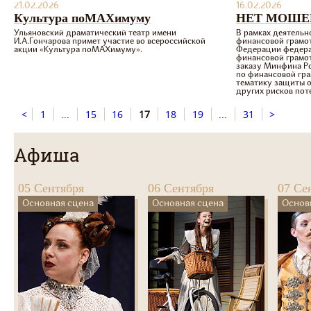
21.02.2026
16.02.2026
Культура поМАХимуму
НЕТ МОШЕ
Ульяновский драматический театр имени
В рамках деятель
И.А.Гончарова примет участие во всероссийской
финансовой грамо
акции «Культура поMAХимуму».
Федерации федера
финансовой грамот
заказу Минфина Р
по финансовой гр
тематику защиты 
других рисков поте
<
1
...
15
16
17
18
19
...
31
>
Афиша
05 Сентября
06 Сентября
07 Се
Основная сцена
Основная сцена
Основ