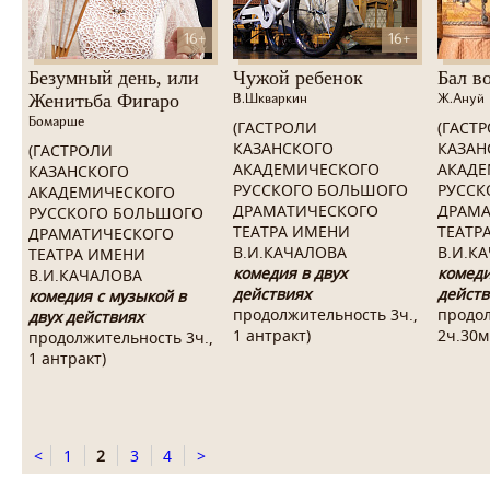
16+
16+
Безумный день, или
Чужой ребенок
Бал в
Женитьба Фигаро
В.Шкваркин
Ж.Ануй
Бомарше
(ГАСТРОЛИ
(ГАСТ
КАЗАНСКОГО
КАЗАН
(ГАСТРОЛИ
АКАДЕМИЧЕСКОГО
АКАДЕ
КАЗАНСКОГО
РУССКОГО БОЛЬШОГО
РУССК
АКАДЕМИЧЕСКОГО
ДРАМАТИЧЕСКОГО
ДРАМА
РУССКОГО БОЛЬШОГО
ТЕАТРА ИМЕНИ
ТЕАТР
ДРАМАТИЧЕСКОГО
В.И.КАЧАЛОВА
В.И.К
ТЕАТРА ИМЕНИ
комедия в двух
комеди
В.И.КАЧАЛОВА
действиях
действ
комедия с музыкой в
продолжительность 3ч.,
продо
двух действиях
1 антракт
)
2ч.30м
продолжительность 3ч.,
1 антракт)
<
1
2
3
4
>