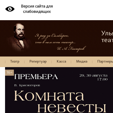
Версия сайта для
слабовидящих
Уль
теа
Театр
Репертуар
Касса
Медиа
Партнер
16+