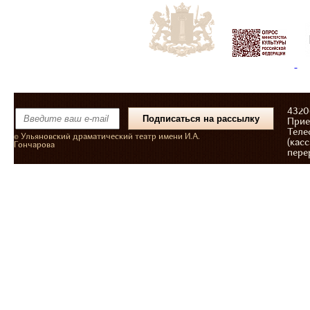
43206
Прие
Теле
© Ульяновский драматический театр имени И.А.
(касс
Гончарова
пере