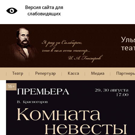
Версия сайта для
слабовидящих
Уль
теа
Театр
Репертуар
Касса
Медиа
Партнер
16+