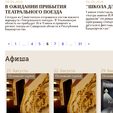
08.06.2026
06.06.2026
В ОЖИДАНИИ ПРИБЫТИЯ
"ШКОЛА ДЛ
ТЕАТРАЛЬНОГО ПОЕЗДА
1 июня спектакл
театра имени И.А
Сегодня из Севастополя отправился состав южного
дураков" по ром
маршрута «Театрального поезда». В Ульяновскую
программу спецп
область он прибудет 10 и 11 июня и привезет в
детского фестив
регион театры из Самарской области и Республики
Башкортостан".
Башкортостан.
<
1
...
4
5
6
7
8
...
31
>
Афиша
21 Августа
22 Августа
29 Ав
Основная сцена
Основная сцена
Основ