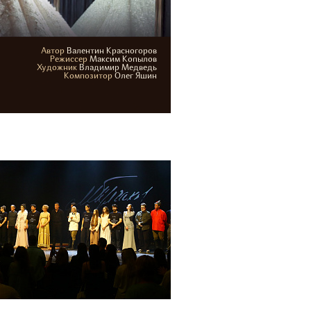
Автор
Валентин Красногоров
4-17 сентября 2026
Режиcсер
Максим Копылов
Художник
Владимир Медведь
Основная сцена
Композитор
Олег Яшин