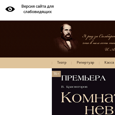
Версия сайта для
слабовидящих
Театр
Репертуар
Касса
16+