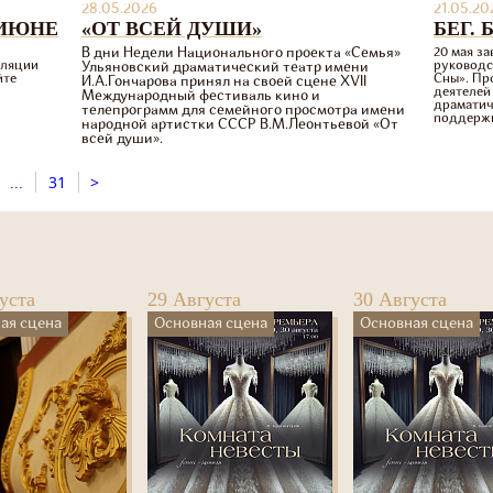
28.05.2026
21.05.20
 ИЮНЕ
«ОТ ВСЕЙ ДУШИ»
БЕГ. 
В дни Недели Национального проекта «Семья»
20 мая з
сляции
руководс
Ульяновский драматический театр имени
йте
Сны». Пр
И.А.Гончарова принял на своей сцене XVII
деятелей
Международный фестиваль кино и
драматич
телепрограмм для семейного просмотра имени
поддержк
народной артистки СССР В.М.Леонтьевой «От
всей души».
...
31
>
уста
29 Августа
30 Августа
ая сцена
Основная сцена
Основная сцена