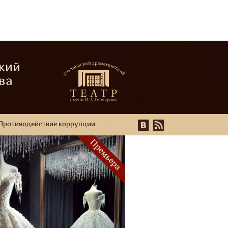
кий
ва
Противодействие коррупции
16+