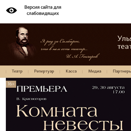
Версия сайта для
слабовидящих
Уль
теа
Театр
Репертуар
Касса
Медиа
Партнер
16+