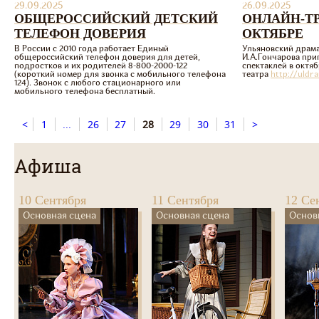
29.09.2025
26.09.2025
ОБЩЕРОССИЙСКИЙ ДЕТСКИЙ
ОНЛАЙН-Т
ТЕЛЕФОН ДОВЕРИЯ
ОКТЯБРЕ
В России с 2010 года работает Единый
Ульяновский драма
общероссийский телефон доверия для детей,
И.А.Гончарова при
подростков и их родителей 8-800-2000-122
спектаклей в октяб
(короткий номер для звонка с мобильного телефона
театра
http://uldr
124). Звонок с любого стационарного или
мобильного телефона бесплатный.
<
1
...
26
27
28
29
30
31
>
Афиша
10 Сентября
11 Сентября
12 Се
Основная сцена
Основная сцена
Основ