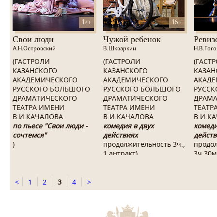
12+
16+
Свои люди
Чужой ребенок
Ревиз
А.Н.Островский
В.Шкваркин
Н.В.Гого
(ГАСТРОЛИ
(ГАСТРОЛИ
(ГАСТ
КАЗАНСКОГО
КАЗАНСКОГО
КАЗАН
АКАДЕМИЧЕСКОГО
АКАДЕМИЧЕСКОГО
АКАДЕ
РУССКОГО БОЛЬШОГО
РУССКОГО БОЛЬШОГО
РУССК
ДРАМАТИЧЕСКОГО
ДРАМАТИЧЕСКОГО
ДРАМА
ТЕАТРА ИМЕНИ
ТЕАТРА ИМЕНИ
ТЕАТР
В.И.КАЧАЛОВА
В.И.КАЧАЛОВА
В.И.К
по пьесе "Свои люди -
комедия в двух
комеди
сочтемся"
действиях
действ
)
продолжительность 3ч.,
продо
1 антракт
)
3ч.30м
<
1
2
3
4
>