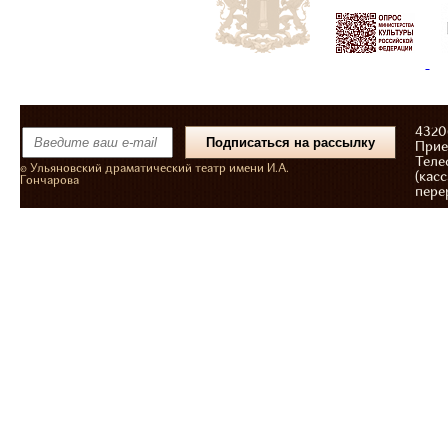
43206
Прие
Теле
© Ульяновский драматический театр имени И.А.
(касс
Гончарова
пере