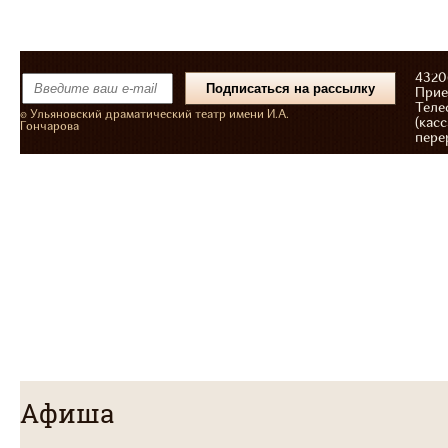
43206
Прие
Теле
© Ульяновский драматический театр имени И.А.
(касс
Гончарова
пере
Афиша