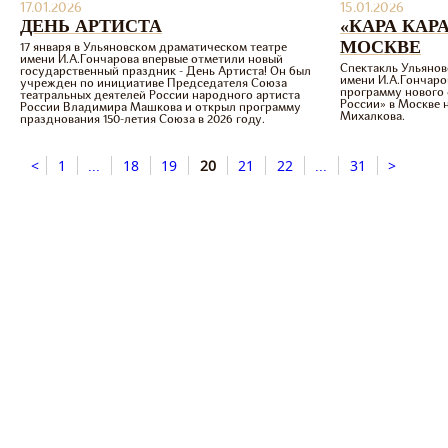
17.01.2026
15.01.2026
ДЕНЬ АРТИСТА
«КАРА КАР
МОСКВЕ
17 января в Ульяновском драматическом театре
имени И.А.Гончарова впервые отметили новый
Спектакль Ульянов
государственный праздник - День Артиста! Он был
имени И.А.Гончаро
учрежден по инициативе Председателя Союза
программу нового 
театральных деятелей России народного артиста
России» в Москве 
России Владимира Машкова и открыл программу
Михалкова.
празднования 150-летия Союза в 2026 году.
<
1
...
18
19
20
21
22
...
31
>