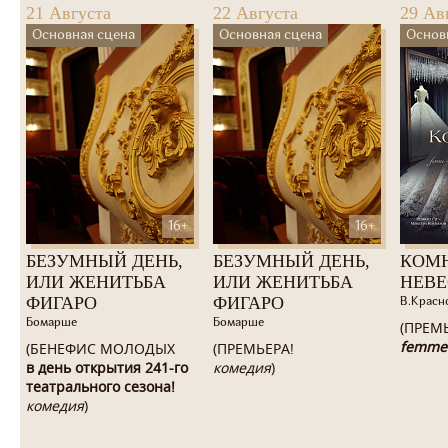
21 Августа
22 Августа
29 Ав
Основная сцена
Основная сцена
Основ
16+
16+
БЕЗУМНЫЙ ДЕНЬ,
БЕЗУМНЫЙ ДЕНЬ,
КОМ
ИЛИ ЖЕНИТЬБА
ИЛИ ЖЕНИТЬБА
НЕВ
ФИГАРО
ФИГАРО
В.Красн
Бомарше
Бомарше
(ПРЕМ
femme
(БЕНЕФИС МОЛОДЫХ
(ПРЕМЬЕРА!
в день открытия 241-го
комедия
)
театрального сезона!
комедия
)