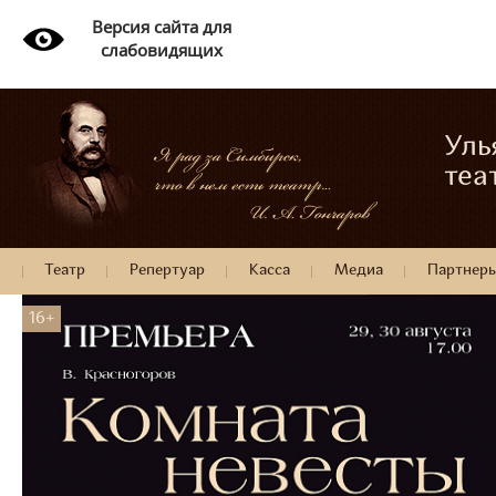
Версия сайта для
слабовидящих
Уль
теа
Театр
Репертуар
Касса
Медиа
Партнер
16+