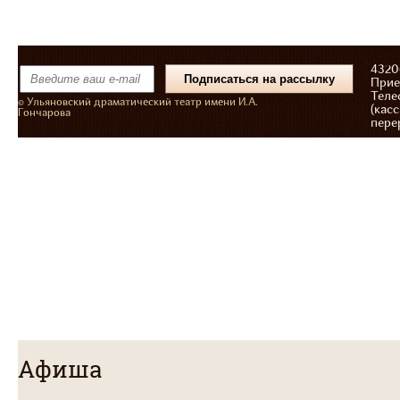
43206
Прие
Теле
© Ульяновский драматический театр имени И.А.
(касс
Гончарова
пере
Афиша