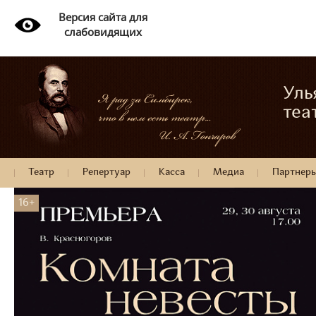
Версия сайта для
слабовидящих
Уль
теа
Театр
Репертуар
Касса
Медиа
Партнер
16+