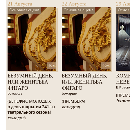
21 Августа
22 Августа
29 Ав
Основная сцена
Основная сцена
Основ
16+
16+
БЕЗУМНЫЙ ДЕНЬ,
БЕЗУМНЫЙ ДЕНЬ,
КОМ
ИЛИ ЖЕНИТЬБА
ИЛИ ЖЕНИТЬБА
НЕВ
ФИГАРО
ФИГАРО
В.Красн
Бомарше
Бомарше
(ПРЕМ
femme
(БЕНЕФИС МОЛОДЫХ
(ПРЕМЬЕРА!
в день открытия 241-го
комедия
)
театрального сезона!
комедия
)