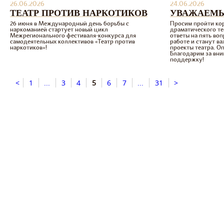
26.06.2026
24.06.2026
ТЕАТР ПРОТИВ НАРКОТИКОВ
УВАЖАЕМЫ
26 июня в Международный день борьбы с
Просим пройти ко
наркоманией стартует новый цикл
драматического те
Межрегионального фестиваля-конкурса для
ответы на пять воп
самодеятельных коллективов «Театр против
работе и станут в
наркотиков»!
проекты театра. 
Благодарим за вни
поддержку!
<
1
...
3
4
5
6
7
...
31
>