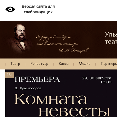
Версия сайта для
слабовидящих
Уль
теа
Театр
Репертуар
Касса
Медиа
Партнер
16+