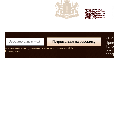
43206
Прие
Теле
© Ульяновский драматический театр имени И.А.
(касс
Гончарова
пере