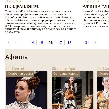
25.02.2026
24.02.2026
ПОЗДРАВЛЯЕМ!
АФИША "ЛИ
Спектакль «Кара Карамазовых» в соответствии с
Юбилейный ХХ Фес
Решением профильного Экспертного совета
области «Лицедей-
Российской Национальной театральной Премии
на сценических пл
«Золотая Маска» прошёл предварительный отбор:
Фестиваля посвяще
заявка Ульяновского драматического театра имени
деятелей Российс
И.А.Гончарова получила статус «Соискатель» и
девизом «Время м
эксперты Премии прибудут в Ульяновск для очного
просмотра.
<
1
...
14
15
16
17
18
...
31
>
Афиша
05 Сентября
06 Сентября
07 Се
Основная сцена
Основная сцена
Основ