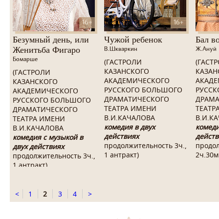
16+
16+
Безумный день, или
Чужой ребенок
Бал в
Женитьба Фигаро
В.Шкваркин
Ж.Ануй
Бомарше
(ГАСТРОЛИ
(ГАСТ
КАЗАНСКОГО
КАЗАН
(ГАСТРОЛИ
АКАДЕМИЧЕСКОГО
АКАДЕ
КАЗАНСКОГО
РУССКОГО БОЛЬШОГО
РУССК
АКАДЕМИЧЕСКОГО
ДРАМАТИЧЕСКОГО
ДРАМА
РУССКОГО БОЛЬШОГО
ТЕАТРА ИМЕНИ
ТЕАТР
ДРАМАТИЧЕСКОГО
В.И.КАЧАЛОВА
В.И.К
ТЕАТРА ИМЕНИ
комедия в двух
комеди
В.И.КАЧАЛОВА
действиях
действ
комедия с музыкой в
продолжительность 3ч.,
продо
двух действиях
1 антракт
)
2ч.30м
продолжительность 3ч.,
1 антракт)
<
1
2
3
4
>