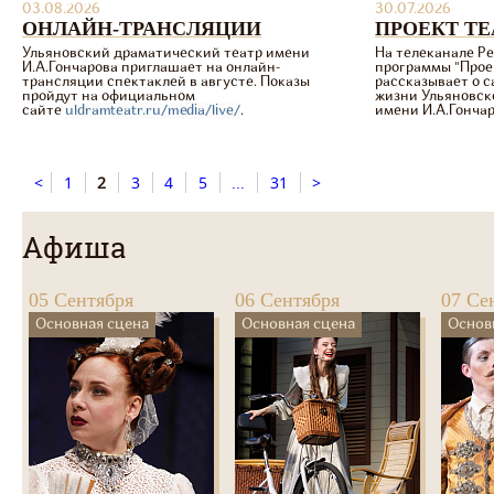
03.08.2026
30.07.2026
ОНЛАЙН-ТРАНСЛЯЦИИ
ПРОЕКТ ТЕ
Ульяновский драматический театр имени
На телеканале Ре
И.А.Гончарова приглашает на онлайн-
программы "Прое
трансляции спектаклей в августе. Показы
рассказывает о 
пройдут на официальном
жизни Ульяновск
сайте
uldramteatr.ru/media/live/
.
имени И.А.Гончар
<
1
2
3
4
5
...
31
>
Афиша
05 Сентября
06 Сентября
07 Се
Основная сцена
Основная сцена
Основ