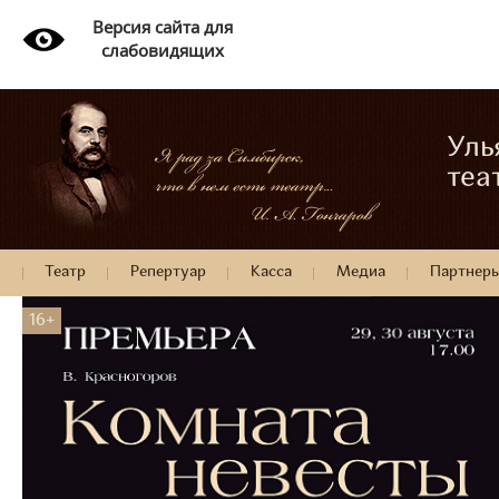
Версия сайта для
слабовидящих
Уль
теа
Театр
Репертуар
Касса
Медиа
Партнер
16+