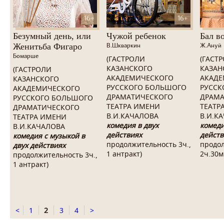
16+
16+
Безумный день, или
Чужой ребенок
Бал в
Женитьба Фигаро
В.Шкваркин
Ж.Ануй
Бомарше
(ГАСТРОЛИ
(ГАСТ
КАЗАНСКОГО
КАЗАН
(ГАСТРОЛИ
АКАДЕМИЧЕСКОГО
АКАДЕ
КАЗАНСКОГО
РУССКОГО БОЛЬШОГО
РУССК
АКАДЕМИЧЕСКОГО
ДРАМАТИЧЕСКОГО
ДРАМА
РУССКОГО БОЛЬШОГО
ТЕАТРА ИМЕНИ
ТЕАТР
ДРАМАТИЧЕСКОГО
В.И.КАЧАЛОВА
В.И.К
ТЕАТРА ИМЕНИ
комедия в двух
комеди
В.И.КАЧАЛОВА
действиях
действ
комедия с музыкой в
продолжительность 3ч.,
продо
двух действиях
1 антракт
)
2ч.30м
продолжительность 3ч.,
1 антракт)
<
1
2
3
4
>