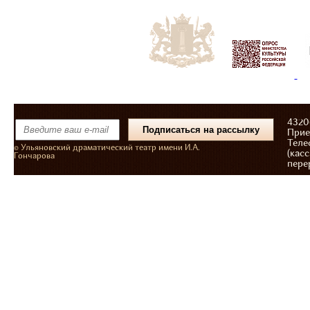
43206
Прие
Теле
© Ульяновский драматический театр имени И.А.
(касс
Гончарова
пере