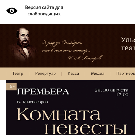
Версия сайта для
слабовидящих
Уль
теа
Театр
Репертуар
Касса
Медиа
Партнер
16+