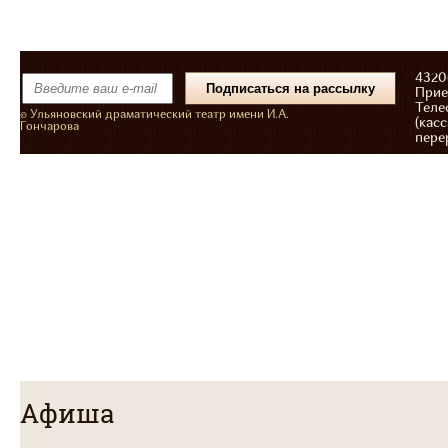
43206
Прие
Теле
© Ульяновский драматический театр имени И.А.
(касс
Гончарова
пере
Афиша