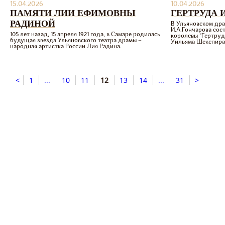
15.04.2026
10.04.2026
ПАМЯТИ ЛИИ ЕФИМОВНЫ
ГЕРТРУДА 
РАДИНОЙ
В Ульяновском дра
И.А.Гончарова сос
105 лет назад, 15 апреля 1921 года, в Самаре родилась
королевы "Гертруд
будущая звезда Ульяновского театра драмы –
Уильяма Шекспира 
народная артистка России Лия Радина.
<
1
...
10
11
12
13
14
...
31
>