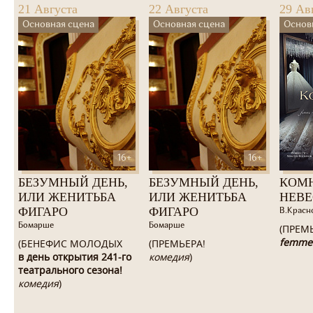
21 Августа
22 Августа
29 Ав
Основная сцена
Основная сцена
Основ
16+
16+
БЕЗУМНЫЙ ДЕНЬ,
БЕЗУМНЫЙ ДЕНЬ,
КОМ
ИЛИ ЖЕНИТЬБА
ИЛИ ЖЕНИТЬБА
НЕВ
ФИГАРО
ФИГАРО
В.Красн
Бомарше
Бомарше
(ПРЕМ
femme
(БЕНЕФИС МОЛОДЫХ
(ПРЕМЬЕРА!
в день открытия 241-го
комедия
)
театрального сезона!
комедия
)