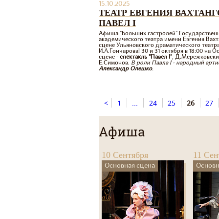
15.10.2025
ТЕАТР ЕВГЕНИЯ ВАХТАНГ
ПАВЕЛ I
Афиша "Больших гастролей" Государствен
академического театра имени Евгения Вахт
сцене Ульяновского драматического театр
И.А.Гончарова! 30 и 31 октября в 18:00 на 
сцене -
спектакль "Павел I"
, Д.Мережковски
Е.Симонов.
В роли Павла I - народный арти
Александр Олешко
.
<
1
...
24
25
26
27
Афиша
10 Сентября
11 Сен
Основная сцена
Основн