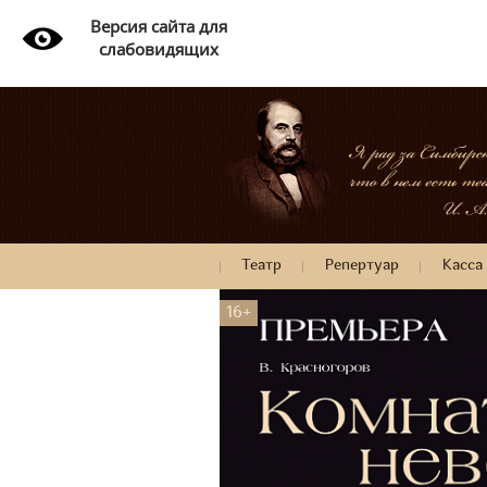
Версия сайта для
слабовидящих
Театр
Репертуар
Касса
16+