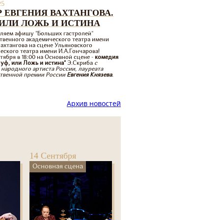
25
Р ЕВГЕНИЯ ВАХТАНГОВА.
 ИЛИ ЛОЖЬ И ИСТИНА
ляем афишу "Больших гастролей"
твенного академического театра имени
Вахтангова на сцене Ульяновского
еского театра имени И.А.Гончарова!
ктября в 18:00 на Основной сцене -
комедия
Пуф, или Ложь и истина"
Э.Скриба
с
 народного артиста России, лауреата
твенной премии России
Евгения Князева
.
Архив новостей
14 Сентября
Основная сцена