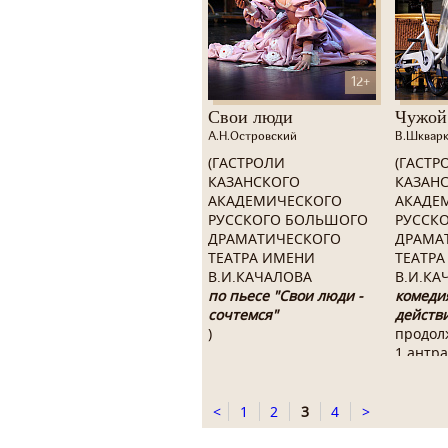
12+
Свои люди
Чужой
А.Н.Островский
В.Шквар
(ГАСТРОЛИ
(ГАСТР
КАЗАНСКОГО
КАЗАН
АКАДЕМИЧЕСКОГО
АКАДЕ
РУССКОГО БОЛЬШОГО
РУССК
ДРАМАТИЧЕСКОГО
ДРАМА
ТЕАТРА ИМЕНИ
ТЕАТР
В.И.КАЧАЛОВА
В.И.КА
по пьесе "Свои люди -
комедия
сочтемся"
действ
)
продол
1 антра
<
1
2
3
4
>