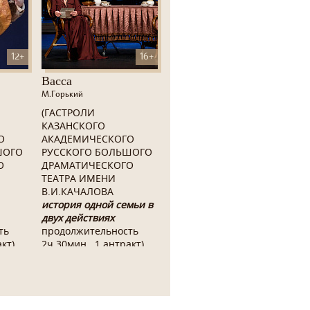
12+
16+
Васса
М.Горький
(ГАСТРОЛИ
КАЗАНСКОГО
О
АКАДЕМИЧЕСКОГО
ШОГО
РУССКОГО БОЛЬШОГО
О
ДРАМАТИЧЕСКОГО
ТЕАТРА ИМЕНИ
В.И.КАЧАЛОВА
история одной семьи в
двух действиях
ть
продолжительность
кт)
2ч.30мин., 1 антракт)