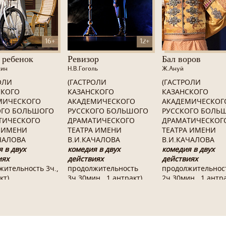
16+
12+
 ребенок
Ревизор
Бал воров
кин
Н.В.Гоголь
Ж.Ануй
ОЛИ
(ГАСТРОЛИ
(ГАСТРОЛИ
СКОГО
КАЗАНСКОГО
КАЗАНСКОГО
МИЧЕСКОГО
АКАДЕМИЧЕСКОГО
АКАДЕМИЧЕСКОГ
ОГО БОЛЬШОГО
РУССКОГО БОЛЬШОГО
РУССКОГО БОЛЬ
ТИЧЕСКОГО
ДРАМАТИЧЕСКОГО
ДРАМАТИЧЕСКОГ
А ИМЕНИ
ТЕАТРА ИМЕНИ
ТЕАТРА ИМЕНИ
ЧАЛОВА
В.И.КАЧАЛОВА
В.И.КАЧАЛОВА
 в двух
комедия в двух
комедия в двух
иях
действиях
действиях
жительность 3ч.,
продолжительность
продолжительнос
кт
)
3ч.30мин., 1 антракт)
2ч.30мин., 1 антра