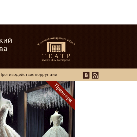
кий
ва
Противодействие коррупции
16+