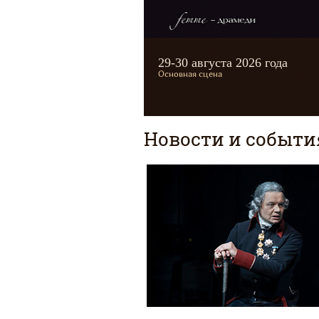
Автор
Бомарше
29-30 августа 2026 года
Режиcсер
Наталья Людскова
Художник
Владимир Медведь
Основная сцена
Новости и событи