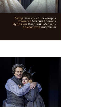
Автор
Валентин Красногоров
4-17 сентября 2026
Режиcсер
Максим Копылов
Художник
Владимир Медведь
Основная сцена
Композитор
Олег Яшин