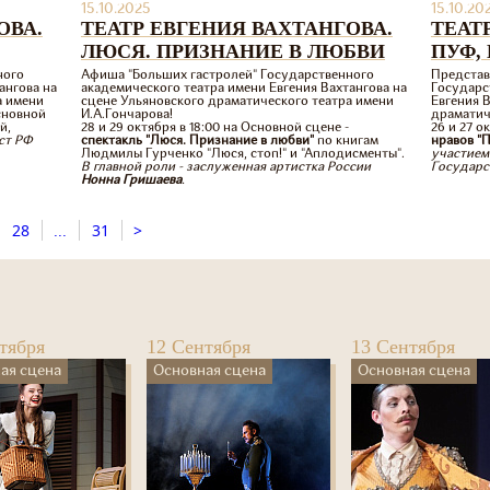
15.10.2025
15.10.20
ОВА.
ТЕАТР ЕВГЕНИЯ ВАХТАНГОВА.
ТЕАТ
ЛЮСЯ. ПРИЗНАНИЕ В ЛЮБВИ
ПУФ,
ного
Афиша "Больших гастролей" Государственного
Представ
ангова на
академического театра имени Евгения Вахтангова на
Государс
а имени
сцене Ульяновского драматического театра имени
Евгения 
Основной
И.А.Гончарова!
драматич
й,
28 и 29 октября в 18:00 на Основной сцене -
26 и 27 о
ст РФ
спектакль "Люся. Признание в любви"
по книгам
нравов "
Людмилы Гурченко "Люся, стоп!" и "Аплодисменты".
участием
В главной роли - заслуженная артистка России
Государс
Нонна Гришаева
.
28
...
31
>
тября
12 Сентября
13 Сентября
ая сцена
Основная сцена
Основная сцена