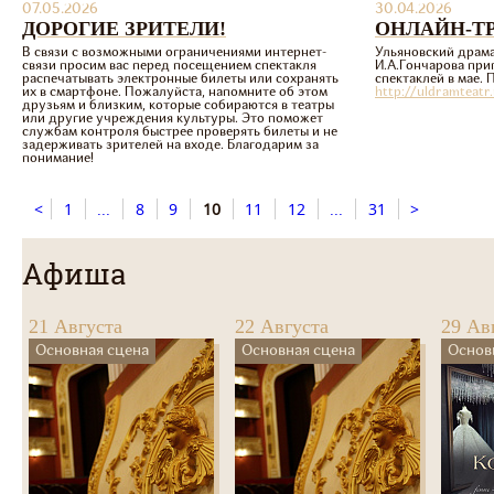
07.05.2026
30.04.2026
ДОРОГИЕ ЗРИТЕЛИ!
ОНЛАЙН-Т
В связи с возможными ограничениями интернет-
Ульяновский драма
связи просим вас перед посещением спектакля
И.А.Гончарова при
распечатывать электронные билеты или сохранять
спектаклей в мае. 
их в смартфоне. Пожалуйста, напомните об этом
http://uldramteatr
друзьям и близким, которые собираются в театры
или другие учреждения культуры. Это поможет
службам контроля быстрее проверять билеты и не
задерживать зрителей на входе. Благодарим за
понимание!
<
1
...
8
9
10
11
12
...
31
>
Афиша
21 Августа
22 Августа
29 Ав
Основная сцена
Основная сцена
Основ