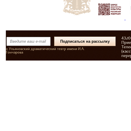
43206
Прие
Теле
© Ульяновский драматический театр имени И.А.
(касс
Гончарова
пере