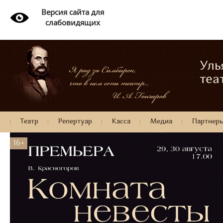
Версия сайта для
слабовидящих
Уль
теа
Театр
Репертуар
Касса
Медиа
Партнер
16+