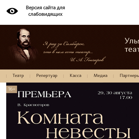
Версия сайта для
слабовидящих
Уль
теа
Театр
Репертуар
Касса
Медиа
Партнер
16+