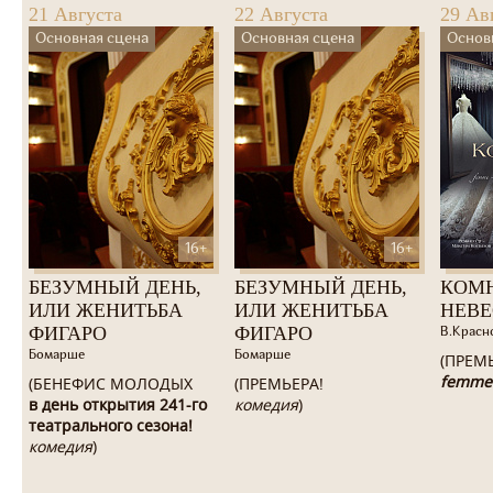
21 Августа
22 Августа
29 Ав
Основная сцена
Основная сцена
Основ
16+
16+
БЕЗУМНЫЙ ДЕНЬ,
БЕЗУМНЫЙ ДЕНЬ,
КОМ
ИЛИ ЖЕНИТЬБА
ИЛИ ЖЕНИТЬБА
НЕВ
ФИГАРО
ФИГАРО
В.Красн
Бомарше
Бомарше
(ПРЕМ
femme
(БЕНЕФИС МОЛОДЫХ
(ПРЕМЬЕРА!
в день открытия 241-го
комедия
)
театрального сезона!
комедия
)