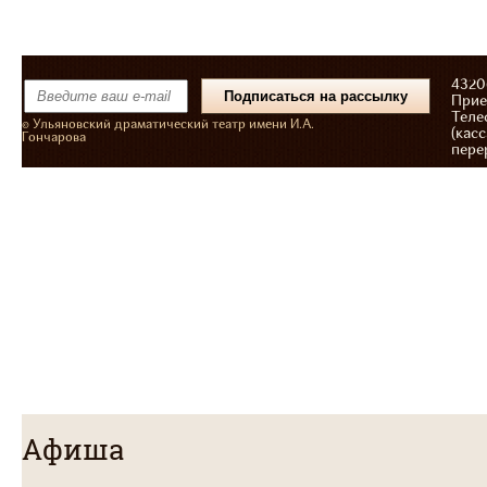
43206
Прие
Теле
© Ульяновский драматический театр имени И.А.
(касс
Гончарова
пере
Афиша