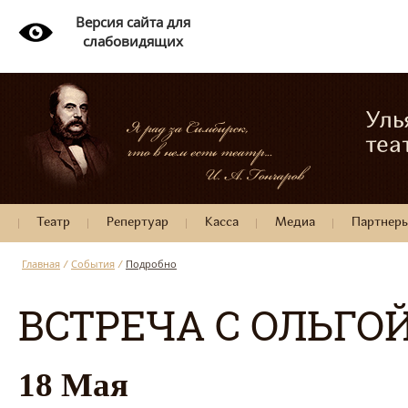
Версия сайта для
слабовидящих
Уль
теа
Театр
Репертуар
Касса
Медиа
Партнер
Главная
/
События
/
Подробно
ВСТРЕЧА С ОЛЬГ
18 Мая