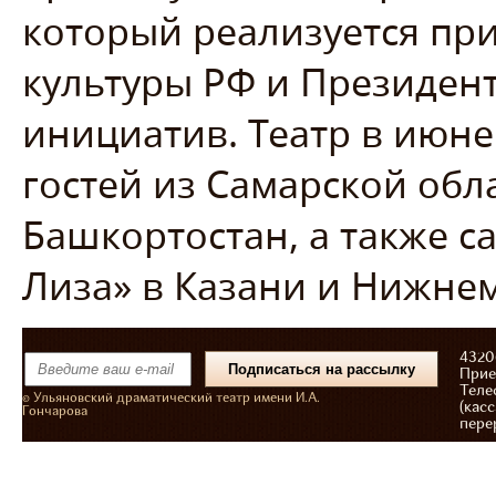
который реализуется пр
культуры РФ и Президен
инициатив. Театр в июн
гостей из Самарской обл
Башкортостан, а также с
Лиза» в Казани и Нижне
43206
Прие
Теле
© Ульяновский драматический театр имени И.А.
(касс
Гончарова
пере