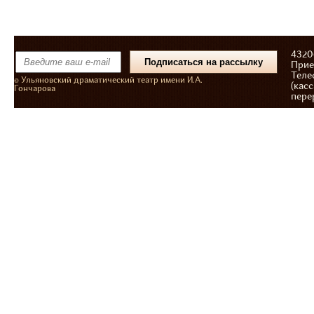
43206
Прие
Теле
© Ульяновский драматический театр имени И.А.
(касс
Гончарова
пере