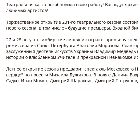
Театральная касса возобновила свою работу! Вас ждут ярк
любимых артистов!
Торжественное открытие 231-го театрального сезона состоитс
нового сезона, в том числе - будущие премьеры. Входной б
27 и 28 августа симбирские лицедеи сыграют премьеру спек
режиссера из Санкт-Петербурга Анатолия Морозова. Соавто
заслуженный деятель искусств Украины Владимир Медведь и
истории о влюбленном Учителе и прекрасной Незнакомке и
Летнее открытие сезона предварит спектакль Московского Н
сердце" по повести Михаила Булгакова. В ролях: Даниил Ва
Садко, Иван Момот, Дмитрий Шаракоис, Дмитрий Патрушев, 