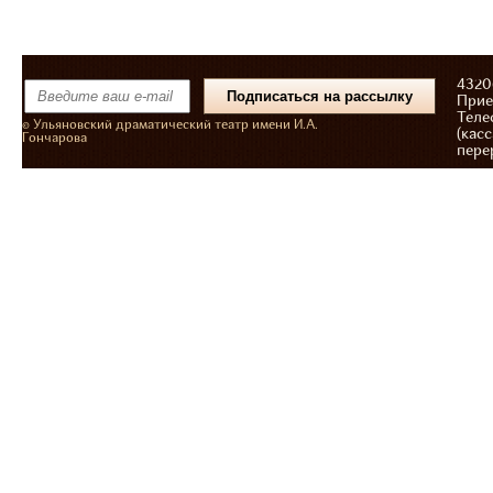
43206
Прие
Теле
© Ульяновский драматический театр имени И.А.
(касс
Гончарова
пере