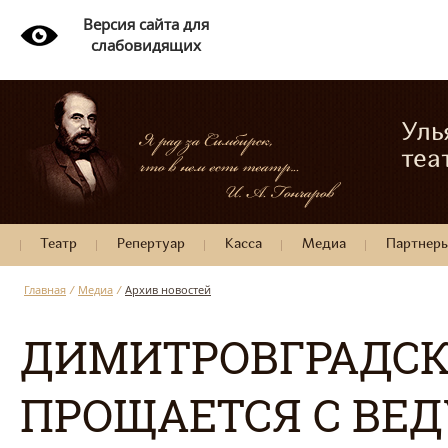
Версия сайта для
слабовидящих
Уль
теа
Театр
Репертуар
Касса
Медиа
Партнер
Главная
/
Медиа
/
Архив новостей
ДИМИТРОВГРАДСК
ПРОЩАЕТСЯ С ВЕ