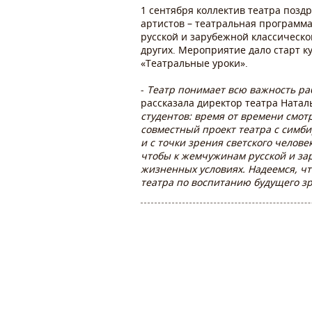
1 сентября коллектив театра позд
артистов – театральная программ
русской и зарубежной классической
других. Мероприятие дало старт к
«Театральные уроки».
-
Театр понимает всю важность ра
рассказала директор театра Натал
студентов: время от времени смот
совместный проект театра с симби
и с точки зрения светского челове
чтобы к жемчужинам русской и за
жизненных условиях. Надеемся, ч
театра по воспитанию будущего зр