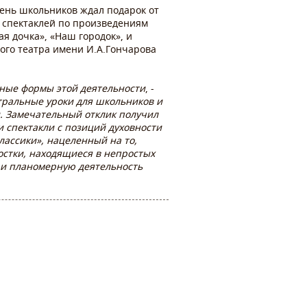
день школьников ждал подарок от
з спектаклей по произведениям
ая дочка», «Наш городок», и
ого театра имени И.А.Гончарова
нные формы этой деятельности
, -
тральные уроки для школьников и
и. Замечательный отклик получил
 спектакли с позиций духовности
лассики», нацеленный на то,
остки, находящиеся в непростых
 и планомерную деятельность