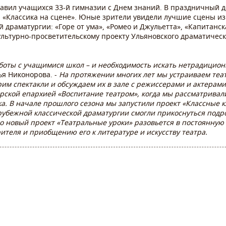
равил учащихся 33-й гимназии с Днем знаний. В праздничный 
а «Классика на сцене». Юные зрители увидели лучшие сцены и
 драматургии: «Горе от ума», «Ромео и Джульетта», «Капитанск
ультурно-просветительскому проекту Ульяновского драматическ
боты с учащимися школ – и необходимость искать нетрадицио
ья Никонорова. -
На протяжении многих лет мы устраиваем теа
рим спектакли и обсуждаем их в зале с режиссерами и актерам
рской епархией «Воспитание театром», когда мы рассматривали
ка. В начале прошлого сезона мы запустили проект «Классные к
рубежной классической драматургии смогли прикоснуться подр
то новый проект «Театральные уроки» разовьется в постоянную
ителя и приобщению его к литературе и искусству театра.