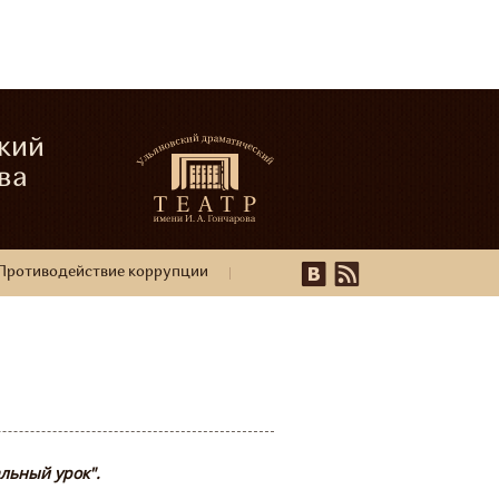
кий
ва
Противодействие коррупции
льный урок".