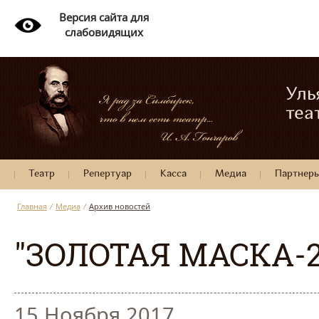
Версия сайта для
слабовидящих
Уль
теа
Театр
Репертуар
Касса
Медиа
Партнер
Главная
/
Медиа
/
Архив новостей
"ЗОЛОТАЯ МАСКА-2
15 Ноября 2017