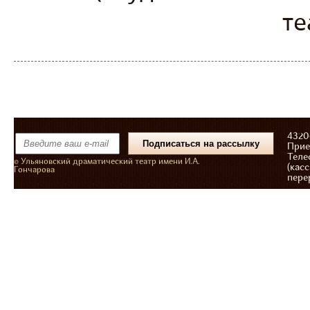
те
43206
Прие
Теле
© Ульяновский драматический театр имени И.А.
(касс
Гончарова
пере