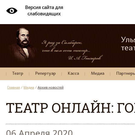
Версия сайта для
слабовидящих
Уль
теа
Театр
Репертуар
Касса
Медиа
Партнер
Главная
/
Медиа
/
Архив новостей
ТЕАТР ОНЛАЙН: ГО
06 Апреля 2020