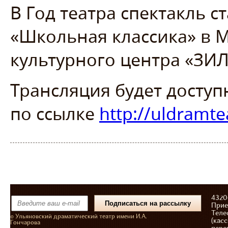
В Год театра спектакль с
«Школьная классика» в М
культурного центра «ЗИЛ
Трансляция будет доступ
по ссылке
http://uldramte
43206
Прие
Теле
© Ульяновский драматический театр имени И.А.
(касс
Гончарова