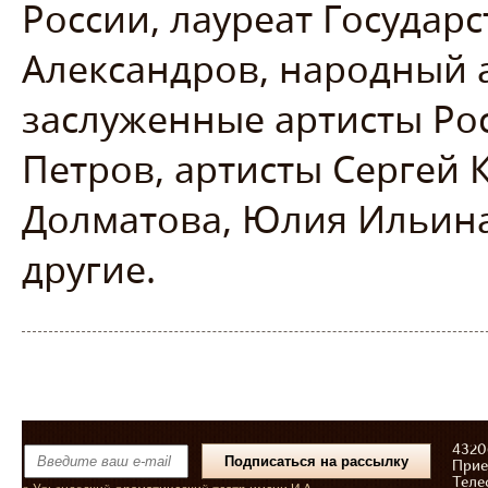
России, лауреат Государ
Александров, народный а
заслуженные артисты Ро
Петров, артисты Сергей 
Долматова, Юлия Ильина
другие.
43206
Прие
Теле