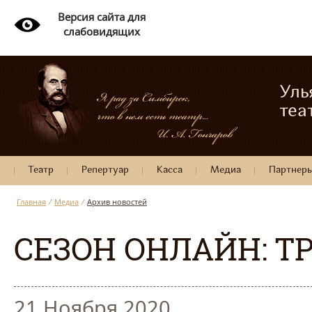
Версия сайта для
слабовидящих
Уль
теа
Театр
Репертуар
Касса
Медиа
Партнер
Главная
/
Медиа
/
Архив новостей
СЕЗОН ОНЛАЙН: Т
21 Ноября 2020