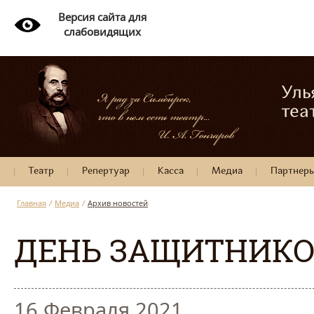
Версия сайта для
слабовидящих
Уль
теа
Театр
Репертуар
Касса
Медиа
Партнер
Главная
/
Медиа
/
Архив новостей
ДЕНЬ ЗАЩИТНИКО
16 Февраля 2021