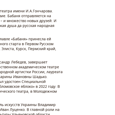
 театра имени И.А.Гончарова.
вие. Бабаня отправляется на
 – и множество новых друзей. И
окая душа да русская народная
славле «Бабаня» принесла ей
ного старта в Первом Русском
 Элиста, Курск, Пермский край,
сандр Лебедев, завершает
рственном академическом театре
народной артистки России, лауреата
Кларины Ивановны Шадько.
ыл удостоен Специальной
омовское яблоко» в 2022 году. В
ического театра, в Молодежном
ль искусств Украины Владимир
Иван Луценко. В главной роли на
льтуры Ульяновской области