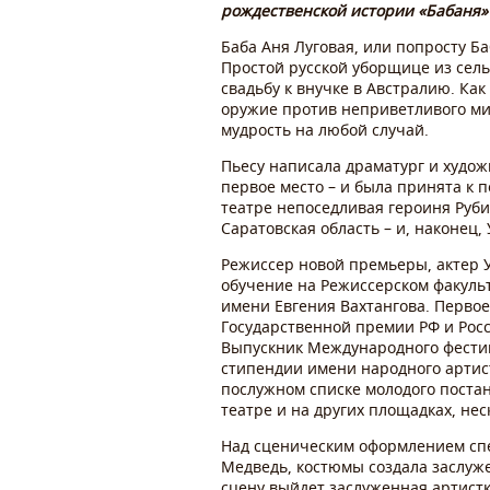
рождественской истории «Бабаня» 
Баба Аня Луговая, или попросту Б
Простой русской уборщице из сель
свадьбу к внучке в Австралию. Как
оружие против неприветливого мир
мудрость на любой случай.
Пьесу написала драматург и худож
первое место – и была принята к 
театре непоседливая героиня Руби
Саратовская область – и, наконец,
Режиссер новой премьеры, актер 
обучение на Режиссерском факуль
имени Евгения Вахтангова. Первое,
Государственной премии РФ и Рос
Выпускник Международного фестив
стипендии имени народного артист
послужном списке молодого поста
театре и на других площадках, не
Над сценическим оформлением спе
Медведь, костюмы создала заслуже
сцену выйдет заслуженная артистк