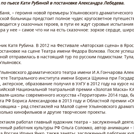
по пьесе Кати Рубиной в постановке Александра Лебедева.
абаня, – героиня новой премьеры Ульяновского драматического
ской больницы предстоит полное чудес кругосветное путешест
 водится у сказочных героев, в пути ее ждут суровые испытания
а у нее – самое что ни на есть сказочное: зоркое сердце, шир
ник Катя Рубина. В 2012 на Фестивале «Авторская сцена» в Яро
постановке на сцене Театра имени Федора Волкова. После успеш
ной отправилась в настоящий тур по русским подмосткам: Тула,
 Ульяновск.
Ульяновского драматического театра имени И.А.Гончарова Алек
тете Театрального института имени Бориса Щукина при Госуда
 актерское, образование получил в УлГУ в 2012 году на курсе 
сийской Национальной театральной премии «Золотая Маска» 
аля-школы современного искусства «Территория» 2014 года, б
а РФ Бориса Александрова в 2013 году и Областной премии «Обл
новщика – ряд спектаклей на Малой сцене Ульяновского драмат
сколько кинофильмов и другие творческие проекты.
ктакля работал главный художник театра – заслуженный деяте
нный работник культуры РФ Ольга Соломко, автор анимации – 
а России Ирина Янко, также заняты: заслуженный работник ку