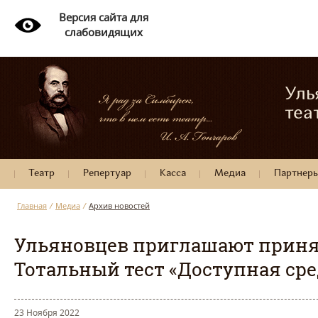
Версия сайта для
слабовидящих
Уль
теа
Театр
Репертуар
Касса
Медиа
Партнер
Главная
/
Медиа
/
Архив новостей
Ульяновцев приглашают приня
Тотальный тест «Доступная сре
23 Ноября 2022