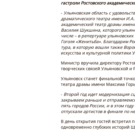
гастроли Ростовского академическ
-
Ульяновская область с удовольст
драматического театра имени И.А.
академический театр драмы имени
Василия Шукшина, которого ульяно
числе – в репертуаре ульяновских
Гоголя «Женитьба». Благодарим Ро
тура, в которую вошли также Воро
искусства и культурной политики 
Министр вручила директору Росто
творческих связей Ульяновской и 
Ульяновск станет финальной точко
театра драмы имени Максима Горь
-
Второй год идет модернизация сц
закрываем раньше и отправляемся
пять городов России, и в этом год
отпускали артистов в финале по не
В день открытия гостей встретил 
одновременно глубоких историй Ш