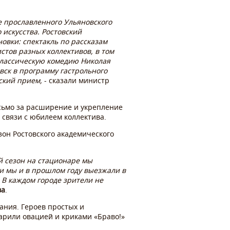
е прославленного Ульяновского
искусства. Ростовский
овки: спектакль по рассказам
стов разных коллективов, в том
 классическую комедию Николая
вск в программу гастрольного
ьский прием,
- сказали министр
сьмо за расширение и укрепление
 связи с юбилеем коллектива.
зон Ростовского академического
й сезон на стационаре мы
и мы и в прошлом году выезжали в
. В каждом городе зрители не
ва
.
ания. Героев простых и
арили овацией и криками «Браво!»