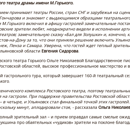
ого театра драмы имени М.Горького.
вием принимает театры России, стран СНГ и зарубежья на сцен
Гончарова и знакомит с выдающимися образцами театрального 
 М.Горького включил в афишу гастролей замечательные постан
вские зрители любят, неоднократно видели в исполнении арти
 театров; замечательную сказку «Бал для Золушки» и, конечно,
стов-на-Дону за то, что они приняли решение включить Ульяно
неж, Пенза и Самара. Уверена, что гостей ждет теплый зрител
Ульяновской области
Евгения Сидорова
.
вского театра Горького Ольге Николаевой Благодарственное пи
Ростовской областей, высокое профессиональное мастерство и в
й гастрольного тура, который завершает 160-й театральный се
кого.
енического комплекса Ростовского театра, поэтому театральны
 на гастроли. При поддержке правительства Ростовской област
у – в четыре, и Ульяновск стал финальной точкой этих гастролей
скольку минут, аплодировали стоя, -
рассказала
Ольга Николае
полный зрительный зал – и прием оправдал самые смелые ожид
укшина про обаятельных «чудиков» зрители на поклоне благод