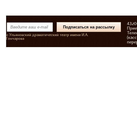
43206
Прие
Теле
© Ульяновский драматический театр имени И.А.
(касс
Гончарова
пере