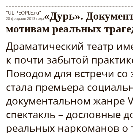
"UL-PEOPLE.ru"
«Дурь». Докумен
28 февраля 2013 года
мотивам реальных траге
Драматический театр им
к почти забытой практи
Поводом для встречи со 
стала премьера социальн
документальном жанре Ve
спектакль – дословные 
реальных наркоманов о т