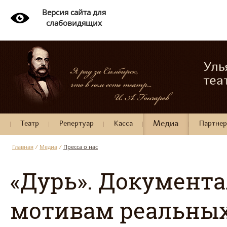
Версия сайта для
слабовидящих
Уль
теа
Театр
Репертуар
Касса
Медиа
Партне
Главная
/
Медиа
/
Пресса о нас
«Дурь». Документ
мотивам реальных