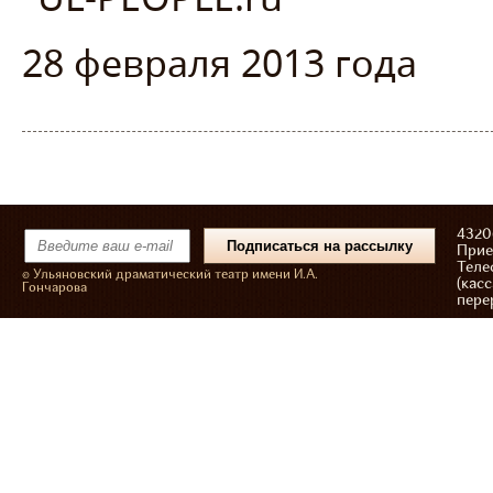
28 февраля 2013 года
43206
Прие
Теле
© Ульяновский драматический театр имени И.А.
(касс
Гончарова
пере