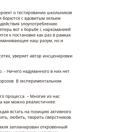
опроект о тестировании школьников
и борются с ядовитым зельем
водействия злоупотреблению
еперь вот к борьбе с наркоманией
тся к постановке как раз в рамках
урманивающее наш разум, но и
етях, уверяет автор инсценировки
р. - Ничего надуманного в них нет.
Морозов. В экспериментальном
го процесса. – Многие из нас
ла как можно реалистичнее.
ждая встать на позицию активного
ить, любить, творить сверстников.
такля запланирован откровенный