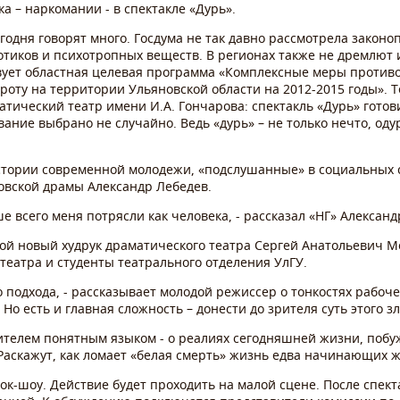
а – наркомании - в спектакле «Дурь».
годня говорят много. Госдума не так давно рассмотрела закон
отиков и психотропных веществ. В регионах также не дремлют 
ствует областная целевая программа «Комплексные меры проти
роту на территории Ульяновской области на 2012-2015 годы». Т
тический театр имени И.А. Гончарова: спектакль «Дурь» готови
ание выбрано не случайно. Ведь «дурь» – не только нечто, од
истории современной молодежи, «подслушанные» в социальных с
овской драмы Александр Лебедев.
ше всего меня потрясли как человека, - рассказал «НГ» Александ
кой новый худрук драматического театра Сергей Анатольевич 
театра и студенты театрального отделения УлГУ.
о подхода, - рассказывает молодой режиссер о тонкостях рабоче
о есть и главная сложность – донести до зрителя суть этого з
рителем понятным языком - о реалиях сегодняшней жизни, побу
Раскажут, как ломает «белая смерть» жизнь едва начинающих ж
ок-шоу. Действие будет проходить на малой сцене. После спек