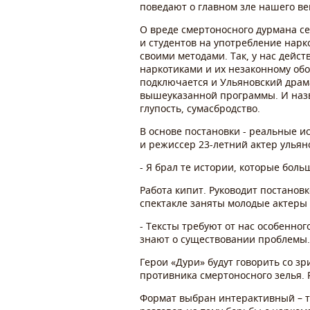
поведают о главном зле нашего век
О вреде смертоносного дурмана се
и студентов на употребление нарк
своими методами. Так, у нас дей
наркотиками и их незаконному обо
подключается и Ульяновский драма
вышеуказанной программы. И назв
глупость, сумасбродство.
В основе постановки - реальные 
и режиссер 23-летний актер ульян
- Я брал те истории, которые боль
Работа кипит. Руководит постанов
спектакле заняты молодые актеры 
- Тексты требуют от нас особенног
знают о существовании проблемы. Н
Герои «Дури» будут говорить со з
противника смертоносного зелья. 
Формат выбран интерактивный – т