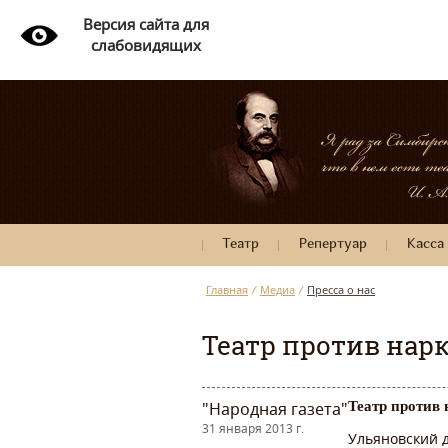
Версия сайта для
слабовидящих
Театр
Репертуар
Касса
Главная
/
Медиа
/
Пресса о нас
Театр против нар
"Народная газета"
Театр против
31 января 2013 г.
Ульяновский 