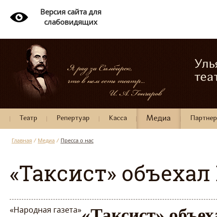
Версия сайта для
слабовидящих
Уль
теа
Театр
Репертуар
Касса
Медиа
Партне
Главная
/
Медиа
/
Пресса о нас
«Таксист» объехал
«Народная газета»
«Таксист» объе