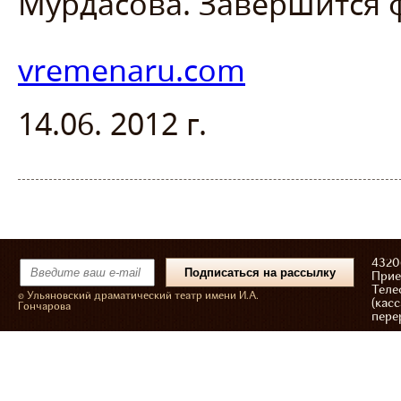
Мурдасова. Завершится 
vremenaru.com
14.06. 2012 г.
43206
Прие
Теле
© Ульяновский драматический театр имени И.А.
(касс
Гончарова
пере