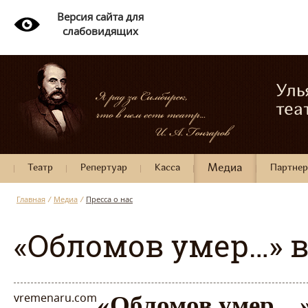
Версия сайта для
слабовидящих
Уль
теа
Театр
Репертуар
Касса
Медиа
Партне
Главная
/
Медиа
/
Пресса о нас
«Обломов умер…» 
vremenaru.com
«Обломов умер…»