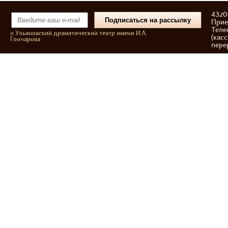
43206
Прие
Теле
© Ульяновский драматический театр имени И.А.
(касс
Гончарова
пере