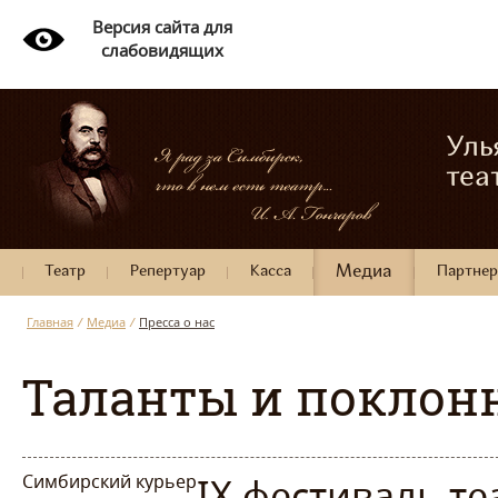
Версия сайта для
слабовидящих
Уль
теа
Театр
Репертуар
Касса
Медиа
Партне
Главная
/
Медиа
/
Пресса о нас
Таланты и поклон
Симбирский курьер
IX фестиваль т