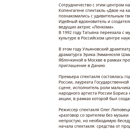
Сотрудничество с этим центром на
Копенгагене спектакль «Двое на к
познакомились с удивительным тво
Идейный вдохновитель и создатель 
ведущих актрис «Ленкома».
В 1992 году Татьяна переехала с
культуре в Российском центре наук
В этом году Ульяновский драмтеат
драматурга Эрика-Эмманюэля Шмитт
Яблочкиной в Москве в рамках про
приглашение в Данию.
Премьера спектакля состоялась го
России, лауреата Государственно
сцене, исполнитель роли мальчика
народного артиста России Бориса 
акции, в рамках которой был созда
Режиссер спектакля Олег Липовец
«разговор со зрителем без музыки 
непростую, но необходимую беседу
начала спектакля: средства от пр