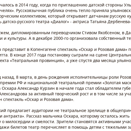
чалось в 2014 году, когда по приглашению датской стороны Ул
ачелях». Русскоязычная публика очень тепло приняла ульяновск
рческим коллективом, который открывает датчанам русскую ку
датско-русского театра «Диалог» - актриса Татьяна Дербенева-
 мужем, дипломированным переводчиком Стивом Якобсеном, в Д
и и культуры. А в декабре 2000-го организовала собственный те
р представит в Копенгагене спектакль «Оскар и Розовая дама» 
а. В конце 2017 года постановку сыграли на сцене Центрально
екта «Театральная провинция», а уже спустя два месяца ульян
д назад, 8 марта, в день рождения исполнительницы роли Розо
й премии РФ и национальной театральной премии «Золотая маск
 Оскара Александр Курзин в начале года стал обладателем гу
Александрова за активный творческий рост и в том числе за уч
н спектакль «Оскар и Розовая дама».
кий предлагает аудитории не театральное зрелище в общеприн
и антракта». Рассказ мальчика Оскара, которому осталось жить
 о милосердии и смелости. Зрители становятся активными уча
одажи билетов театр перечисляет в помощь детям с тяжелыми 