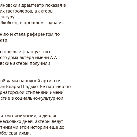
ьяновский драмтеатр показал в
их гастролеров, а актеры
льтуру.
Якобсен, в прошлом - одна из
анию и стала референтом по
атр.
по новелле французского
го дома актера имени А.А.
овские актеры получили
вой дамы народной артистки
а» Клары Шадько. Ее партнер по
бернаторской стипендии имени
астие в социально-культурной
ятом понимании, а диалог -
 несколько дней, актеры ведут
стниками этой истории еще до
заболеваниями.