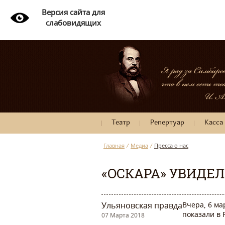
Версия сайта для
слабовидящих
Театр
Репертуар
Касса
Главная
/
Медиа
/
Пресса о нас
«ОСКАРА» УВИДЕЛ
Ульяновская правда
Вчера, 6 ма
показали в 
07 Марта 2018