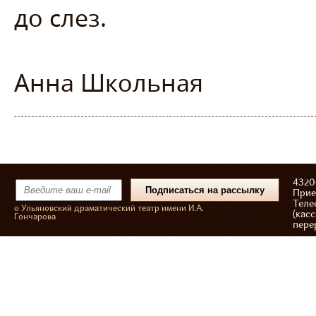
до слез.
Анна Школьная
43206
Прие
Теле
© Ульяновский драматический театр имени И.А.
(касс
Гончарова
пере