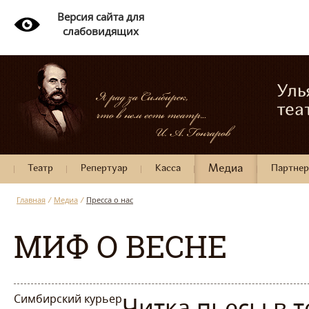
Версия сайта для
слабовидящих
Уль
теа
Театр
Репертуар
Касса
Медиа
Партне
Главная
/
Медиа
/
Пресса о нас
МИФ О ВЕСНЕ
Симбирский курьер
Читка пьесы в 