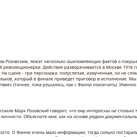
ом Розовским, лежат несколько ошеломляющих фактов о поку
й революционерки. Действие разворачивается в Москве 1918 го
 На сцене - три персонажа: полуслепая, измученная, но не сл
льков, который в финале приведет приговор в исполнение. Мы
ствие» (точнее, пока решалось, как с Фанни покончить). Именн
ектакля Марк Розовский говорит, что ему интересны не столько
я личности. Объясните мне, как на основе редких документаль
росто. О Фанни очень мало информации, тогда сильно постарали