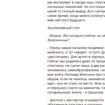
как воспримут в городе наш спект
несколько поколений. Но это попы
какой-то точный вывод. Все считаю
самое время, когда можно огляну
имя светлого будущего.
Эксклюзивный степ
- Вопрос, без которого сейчас не
болезненны?
- Перед самым началом пандемии м
выбежать, а тут говорят: «Стоп!»
«дистанцию». Для артиста хорошо,
Сейчас мы радуемся даже 25 процен
спектакль, на сцене лишь в два ра
занималась самообразованием, чит
мне книгу Леонида Млечина про г
общем, если не можешь заниматься
идет, оно не стоит на месте. Мне
и перешли к охоте на мамонтов. С
сегодняшнюю жизнь - в прошлом.
- Зрители с восторгом отзываются 
обалденные пластика и харизма»..