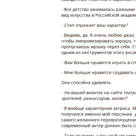
- Все детство занималась разными
вид искусства в Российской академ
- Степ отражает ваш характер?
- Видимо, да. Я очень люблю джаз,
чтобы импровизировать хорошо, ты
пропускаешь музыку через себя. Сч
одним из инструментов этого анса
- Вам больше нравится играть в сп
- Мне больше нравится создавать о
Она способна удивлять
- На вашей визитке на сайте теат
зрителей, режиссеров, коллег?
- Я вообще характерная актриса. М
получился именно мой персонаж. Д
самого желанного перевоплощения.
современный актер должен быть с
- Судя по всему, у вас не было с