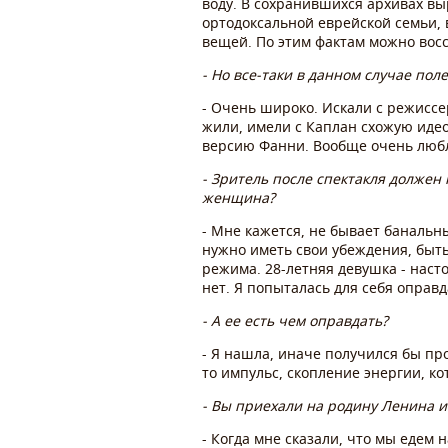
воду. В сохранившихся архивах вы
ортодоксальной еврейской семьи, 
вещей. По этим фактам можно воссо
- Но все-таки в данном случае пол
- Очень широко. Искали с режиссе
жили, имели с Каплан схожую идео
версию Фанни. Вообще очень любл
- Зритель после спектакля должен
женщина?
- Мне кажется, не бывает банальны
нужно иметь свои убеждения, быть 
режима. 28-летняя девушка - насто
нет. Я попыталась для себя оправ
- А ее есть чем оправдать?
- Я нашла, иначе получился бы про
то импульс, скопление энергии, ко
- Вы приехали на родину Ленина 
- Когда мне сказали, что мы едем 