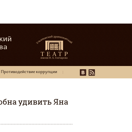
кий
ва
Противодействие коррупции
обна удивить Яна