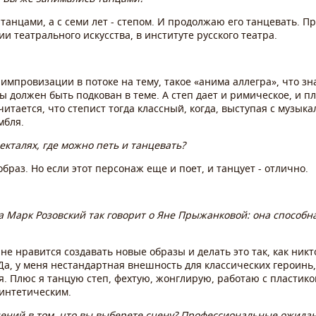
 танцами, а с семи лет - степом. И продолжаю его танцевать. 
ии театрального искусства, в институте русского театра.
 импровизации в потоке на тему, такое «анима аллегра», что зн
 должен быть подкован в теме. А степ дает и римическое, и пл
итается, что степист тогда классный, когда, выступая с музык
мбля.
екталях, где можно петь и танцевать?
браз. Но если этот персонаж еще и поет, и танцует - отлично.
ра Марк Розовский так говорит о Яне Прыжанковой: она способн
не нравится создавать новые образы и делать это так, как никт
а, у меня нестандартная внешность для классических героинь,
 Плюс я танцую степ, фехтую, жонглирую, работаю с пластикой
интетическим.
омнений в том, что вы выберете сцену? Профессиональные ожида