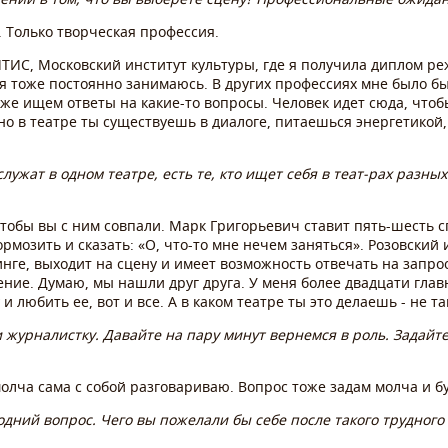
. Только творческая профессия.
ИТИС, Московский институт культуры, где я получила диплом р
я тоже постоянно занимаюсь. В других профессиях мне было бы
 же ищем ответы на какие-то вопросы. Человек идет сюда, чтоб
нно в театре ты существуешь в диалоге, питаешься энергетикой
лужат в одном театре, есть те, кто ищет себя в теат-рах разных
тобы вы с ним совпали. Марк Григорьевич ставит пять-шесть спе
ормозить и сказать: «О, что-то мне нечем заняться». Розовский
инге, выходит на сцену и имеет возможность отвечать на запро
ение. Думаю, мы нашли друг друга. У меня более двадцати глав
 любить ее, вот и все. А в каком театре ты это делаешь - не та
и журналистку. Давайте на пару минут вернемся в роль. Задайт
 молча сама с собой разговариваю. Вопрос тоже задам молча и бу
дний вопрос. Чего вы пожелали бы себе после такого трудного 