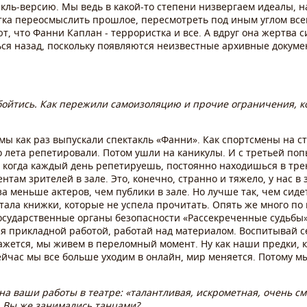
акль-версию. Мы ведь в какой-то степени низвергаем идеалы, 
тка переосмыслить прошлое, пересмотреть под иным углом всем
т, что Фанни Каплан - террористка и все. А вдруг она жертва 
ться назад, поскольку появляются неизвестные архивные докум
 обойтись. Как пережили самоизоляцию и прочие ограничения, к
ы как раз выпускали спектакль «Фанни». Как спортсмены на ст
 До лета репетировали. Потом ушли на каникулы. И с третьей п
 когда каждый день репетируешь, постоянно находишься в тре
там зрителей в зале. Это, конечно, странно и тяжело, у нас в 
за меньше актеров, чем публики в зале. Но лучше так, чем сиде
ала книжки, которые не успела прочитать. Опять же много по
осударственные органы безопасности «Рассекреченные судьбы»,
 прикладной работой, работай над материалом. Воспитывай се
 кажется, мы живем в переломный момент. Ну как наши предки,
ейчас мы все больше уходим в онлайн, мир меняется. Потому м
на ваши работы в театре: «талантливая, искрометная, очень см
. Вы же занимались танцами?