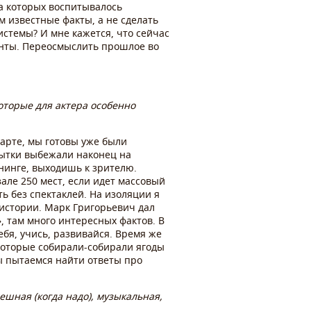
на которых воспитывалось
 известные факты, а не сделать
системы? И мне кажется, что сейчас
енты. Переосмыслить прошлое во
оторые для актера особенно
арте, мы готовы уже были
опытки выбежали наконец на
нинге, выходишь к зрителю.
зале 250 мест, если идет массовый
ть без спектаклей. На изоляции я
 истории. Марк Григорьевич дал
 там много интересных фактов. В
бя, учись, развивайся. Время же
 которые собирали-собирали ягоды
ы пытаемся найти ответы про
ешная (когда надо), музыкальная,