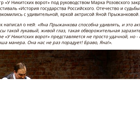
тр «У Никитских ворот» под руководством Марка Розовского за
тиваль «История государства Российского. Отечество и судьбы
накомились с удивительной, яркой актрисой Яной Прыжанковой.
ак написал о ней:
«Яна Прыжанкова способна удивлять, и это ак
сы такой лукавый, живой глаз, такая обворожительная заразит
ре «У Никитских ворот» представляется не просто удачной, но - 
аша манера. Она нас не раз порадует! Браво, Яна!».