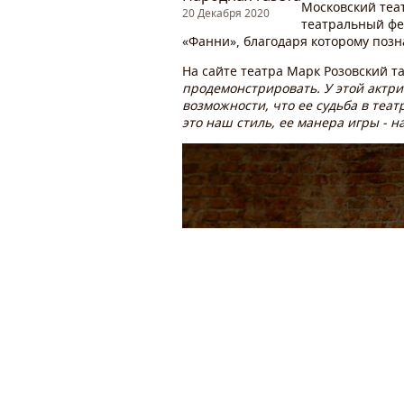
Московский теа
20 Декабря 2020
театральный фес
«Фанни», благодаря которому поз
На сайте театра Марк Розовский т
продемонстрировать. У этой актри
возможности, что ее судьба в теат
это наш стиль, ее манера игры - н