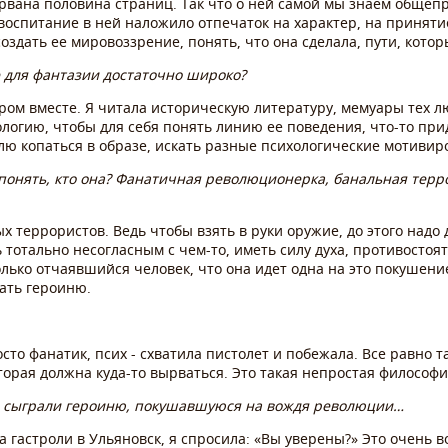
рвана половина страниц. Так что о ней самой мы знаем общеп
воспитание в ней наложило отпечаток на характер, на принят
здать ее мировоззрение, понять, что она сделала, пути, котор
е для фантазии достаточно широко?
ром вместе. Я читала историческую литературу, мемуары тех л
логию, чтобы для себя понять линию ее поведения, что-то прид
ю копаться в образе, искать разные психологические мотивир
 понять, кто она? Фанатичная революционерка, банальная терр
х террористов. Ведь чтобы взять в руки оружие, до этого надо д
тотально несогласным с чем-то, иметь силу духа, противостоять
лько отчаявшийся человек, что она идет одна на это покушение
дать героиню.
сто фанатик, псих - схватила пистолет и побежала. Все равно та
торая должна куда-то вырваться. Это такая непростая философи
и сыграли героиню, покушавшуюся на вождя революции…
на гастроли в Ульяновск, я спросила: «Вы уверены?» Это очень 