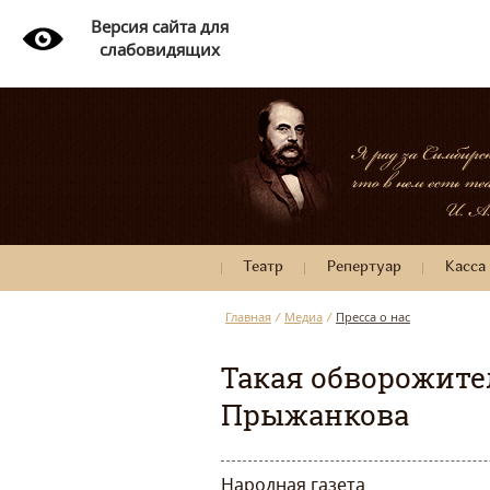
Версия сайта для
слабовидящих
Театр
Репертуар
Касса
Главная
/
Медиа
/
Пресса о нас
Такая обворожите
Прыжанкова
Народная газета