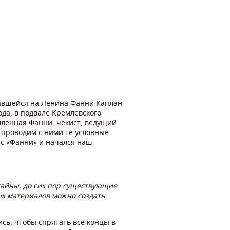
шавшейся на Ленина Фанни Каплан
да, в подвале Кремлевского
омленная Фанни, чекист, ведущий
 проводим с ними те условные
о с «Фанни» и начался наш
 тайны, до сих пор существующие
ных материалов можно создать
сь, чтобы спрятать все концы в