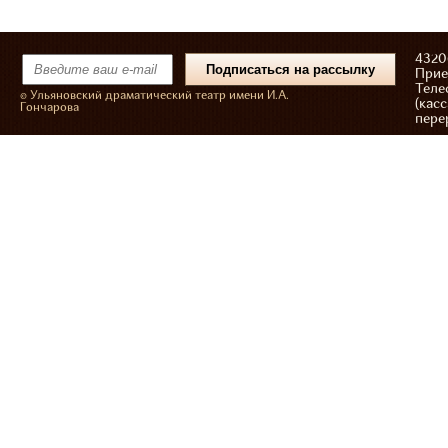
43206
Прие
Теле
© Ульяновский драматический театр имени И.А.
(касс
Гончарова
пере