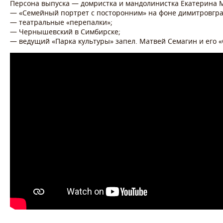
Персона выпуска — домристка и мандолинистка Екатерина 
— «Семейный портрет с посторонним» на фоне димитровгра
— театральные «перепалки»;
— Чернышевский в Симбирске;
— ведущий «Парка культуры» запел. Матвей Семагин и его «