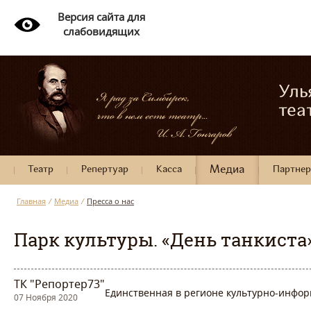
Версия сайта для
слабовидящих
Уль
теа
Театр
Репертуар
Касса
Медиа
Партне
Главная
/
Медиа
/
Пресса о нас
Парк культуры. «День танкиста
ТК "Репортер73"
Единственная в регионе культурно-инфо
07 Ноября 2020