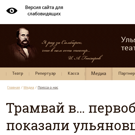
Версия сайта для
слабовидящих
Уль
теа
Театр
Репертуар
Касса
Медиа
Партне
Главная
/
Медиа
/
Пресса о нас
Трамвай в… перво
показали ульянов