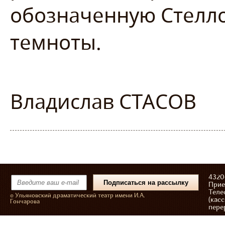
обозначенную Стелл
темноты.
Владислав СТАСОВ
43206
Прие
Теле
© Ульяновский драматический театр имени И.А.
(касс
Гончарова
пере