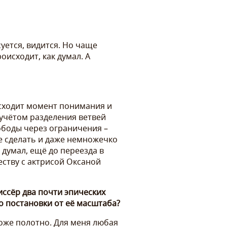
суется, видится. Но чаще
исходит, как думал. А
сходит момент понимания и
 учётом разделения ветвей
ободы через ограничения –
ое сделать и даже немножечко
думал, ещё до переезда в
еству с актрисой Оксаной
иссёр два почти эпических
о постановки от её масштаба?
оже полотно. Для меня любая