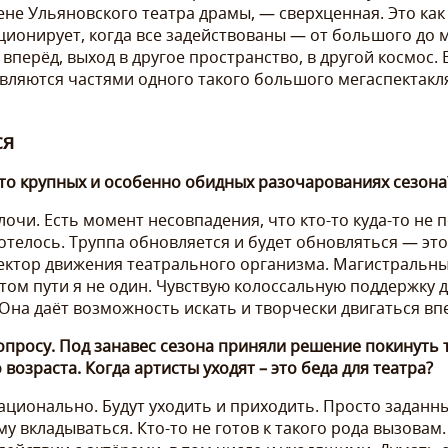
ене Ульяновского театра драмы, — сверхценная. Это как
кционирует, когда все задействованы — от большого до 
г вперёд, выход в другое пространство, в другой космос.
являются частями одного такого большого мегаспектакл
ся
то крупных и особенно обидных разочарованиях сезона
очи. Есть момент несовпадения, что кто-то куда-то не по
хотелось. Труппа обновляется и будет обновляться — эт
ктор движения театрального организма. Магистральный
этом пути я не один. Чувствую колоссальную поддержку 
на даёт возможность искать и творчески двигаться вп
просу. Под занавес сезона приняли решение покинуть 
возраста. Когда артисты уходят – это беда для театра?
ационально. Будут уходить и приходить. Просто заданны
 вкладываться. Кто-то не готов к такого рода вызовам.