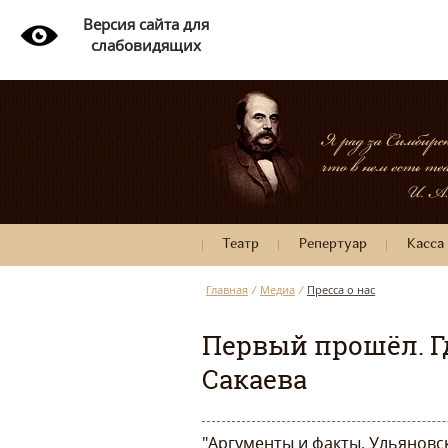
Версия сайта для
слабовидящих
Театр
Репертуар
Касса
Главная
/
Медиа
/
Пресса о нас
Первый прошёл. Г
Сакаева
"Аргументы и факты. Ульяновс