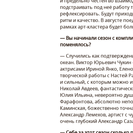
и предельно честен во взаимо
подстраивать под неё работу т
рефлексировать. Будут приход
ритм и качество. В августе по
рамках арт-кластера будет бо
— Вы начинали сезон с компли
поменялось?
— Случились как подтверждени
океан. Виктор Юрьевич Чукин 
актрисами Ириной Янко, Елен
творческой работы с Настей Р
и сильный, с которым можно 
Николай Авдеев, фантастическ
Юлия Ильина, невероятно душ
Фарафонтова, абсолютно непо
Каминская, божественно точн
Александр Лемехов, артист с 
очень глубокий Александр Саз
— Себе за этот сезон сколько 