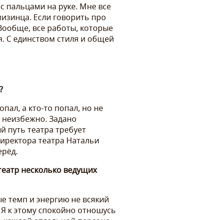
 с пальцами на руке. Мне все
мизинца. Если говорить про
 Вообще, все работы, которые
я. С единством стиля и общей
?
пал, а кто-то попал, но не
о неизбежно. Задано
 путь театра требует
директора театра Натальи
ерёд.
театр несколько ведущих
е темп и энергию не всякий
 Я к этому спокойно отношусь