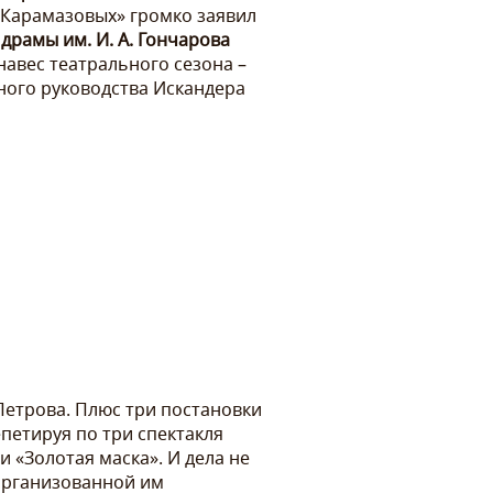
а Карамазовых» громко заявил
драмы им. И. А. Гончарова
анавес театрального сезона –
ого руководства Искандера
 Петрова. Плюс три постановки
петируя по три спектакля
 «Золотая маска». И дела не
организованной им