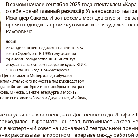
В самом начале сентября 2025 года спектаклем «Кар
о себе новый
главный режиссёр Ульяновского театра 
Искандер Сакаев
. И вот восемь месяцев спустя под з
время подводить промежуточные итоги художественн
Рауфовича.
ДОСЬЕ
Искандер Сакаев. Родился 11 августа 1974
года в Оренбурге. В 1995 году окончил
Уфимский государственный институт
искусств, а также режиссёрские курсы ВГИКа.
С 2003 по 2005 год в режиссёрской
и Центре имени Мейерхольда обучался
сполнительского искусства под руководством
года работает актёром и режиссёром в театрах
кова, Минска, Санкт-Петербурга и Москвы.
цене спектакли: «Ромео и Джульетта», «Чайка»,
е на ульяновской сцене, – от Достоевского до Ильфа и
приходилось в формате нон-стоп, вспоминает Сакаев. Ре
 в экспертный совет национальной театральной премии
анах рассказывал в коротком перерыве между работой 