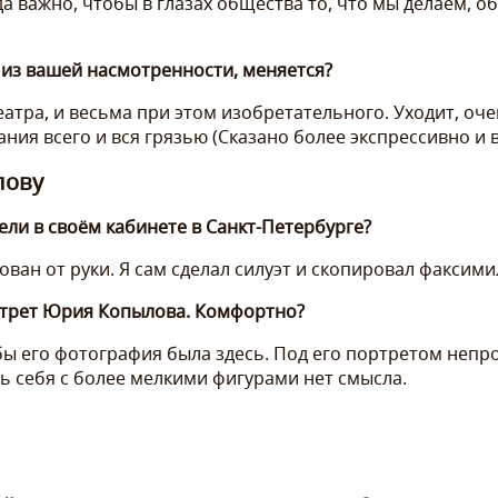
а важно, чтобы в глазах общества то, что мы делаем, о
 из вашей насмотренности, меняется?
атра, и весьма при этом изобретательного. Уходит, оч
ния всего и вся грязью (Сказано более экспрессивно и в 
лову
ли в своём кабинете в Санкт-Петербурге?
ван от руки. Я сам сделал силуэт и скопировал факсими
ортрет Юрия Копылова. Комфортно?
ы его фотография была здесь. Под его портретом непро
ь себя с более мелкими фигурами нет смысла.