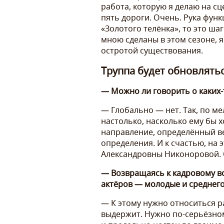
работа, которую я делаю на сц
пять дороги. Очень. Рука фун
«Золотого телёнка», то это ша
мною сделаны в этом сезоне, 
остротой существования.
Труппа будет обновлять
— Можно ли говорить о каких-
— Глобально — нет. Так, по мел
настолько, насколько ему бы 
направление, определённый ве
определения. И к счастью, на 
Александровны Никоноровой. О
— Возвращаясь к кадровому во
актёров — молодые и среднего 
— К этому нужно относиться р
выдержит. Нужно по-серьёзному