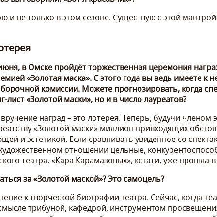
ю и не только в этом сезоне. Существую с этой мантро
отерея
1 июня, в Омске пройдёт торжественная церемония нагр
мией «Золотая маска». С этого года вы ведь имеете к 
борочной комиссии. Можете прогнозировать, когда спе
г-лист «Золотой маски», но и в число лауреатов?
вручение наград – это лотерея. Теперь, будучи членом
ауреатству «Золотой маски» миллион привходящих обстоя
ющей и эстетикой. Если сравнивать увиденное со спекта
в художественном отношении цельные, конкурентоспосо
ого театра. «Кара Карамазовых», кстати, уже прошла в
аться за «Золотой маской»? Это самоцель?
нение к творческой биографии театра. Сейчас, когда т
м смысле трибуной, кафедрой, инструментом просвещен