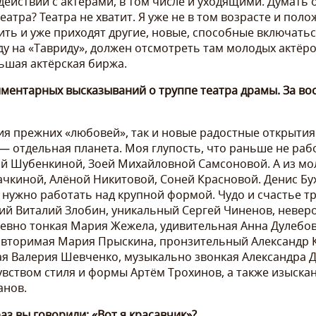
действии с актёрами, в том числе и уходящими. Думать 
еатра? Театра не хватит. Я уже не в том возрасте и пол
ить и уже приходят другие, новые, способные включать
еду на «Тавриду», должен отсмотреть там молодых актёро
льшая актёрская биржа.
ментарных высказываний о труппе театра драмы. За во
я прежних «любовей», так и новые радостные открытия.
— отдельная планета. Моя глупость, что раньше не ра
ой Шубенкиной, Зоей Михайловной Самсоновой. А из м
ачкиной, Алёной Никитовой, Соней Красновой. Денис Бу
и нужно работать над крупной формой. Чудо и счастье
ий Виталий Злобин, уникальный Сергей Чиненов, невер
евно тонкая Мария Жежела, удивительная Анна Дулебо
вторимая Мария Прыскина, пронзительный Александр К
ая Валерия Шевченко, музыкально звонкая Александра 
чувством стиля и формы Артём Трохинов, а также изыска
анов.
раз вы говорили: «Вот я красавчик»?