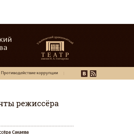
кий
ва
Противодействие коррупции
чты режиссёра
ссёра Сакаева