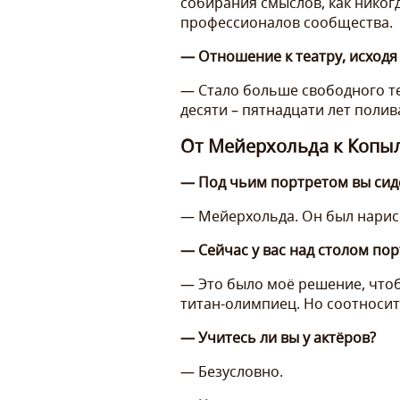
собирания смыслов, как никогд
профессионалов сообщества.
— Отношение к театру, исходя
— Стало больше свободного те
десяти – пятнадцати лет полива
От Мейерхольда к Копы
— Под чьим портретом вы сиде
— Мейерхольда. Он был нарисо
— Сейчас у вас над столом п
— Это было моё решение, чтоб
титан-олимпиец. Но соотносит
— Учитесь ли вы у актёров?
— Безусловно.