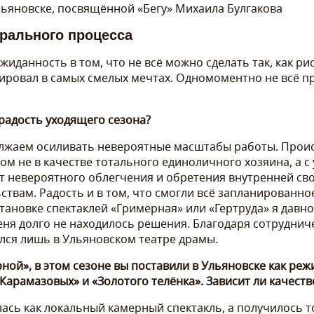
ьяновске, посвящённой «Бегу» Михаила Булгакова
рального процесса
жиданность в том, что не всё можно сделать так, как ри
ировал в самых смелых мечтах. Одномоментно не всё про
радость уходящего сезона?
лжаем осиливать невероятные масштабы работы. Прои
ом не в качестве тотального единоличного хозяина, а с
нт невероятного облегчения и обретения внутренней св
ствам. Радость и в том, что смогли всё запланированн
ановке спектаклей «Гримёрная» или «Гертруда» я давно 
меня долго не находилось решения. Благодаря сотруднич
лся лишь в Ульяновском театре драмы.
ной», в этом сезоне вы поставили в Ульяновске как реж
Карамазовых» и «Золотого телёнка». Зависит ли качеств
ась как локальный камерный спектакль, а получилось т