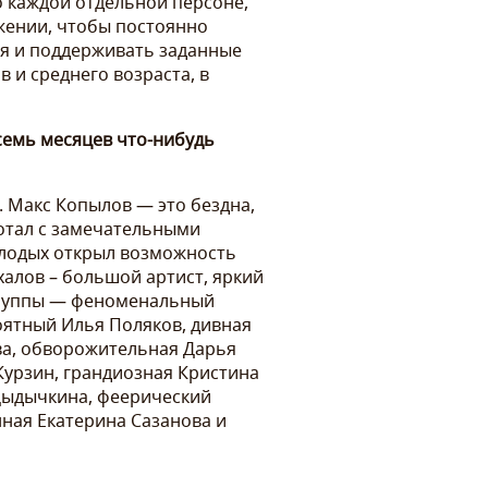
о каждой отдельной персоне,
ожении, чтобы постоянно
ся и поддерживать заданные
в и среднего возраста, в
семь месяцев что-нибудь
 Макс Копылов — это бездна,
ботал с замечательными
олодых открыл возможность
халов – большой артист, яркий
 труппы — феноменальный
оятный Илья Поляков, дивная
ва, обворожительная Дарья
урзин, грандиозная Кристина
Дыдычкина, феерический
нная Екатерина Сазанова и