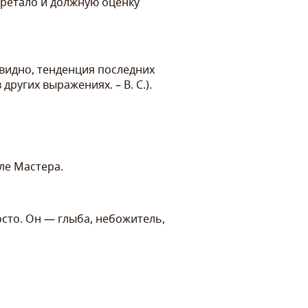
бретало и должную оценку
евидно, тенденция последних
других выражениях. – В. С.).
ле Мастера.
сто. Он — глыба, небожитель,