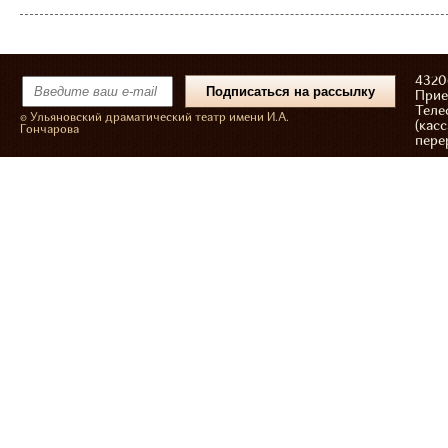
43206
Прие
Теле
© Ульяновский драматический театр имени И.А.
(касс
Гончарова
пере