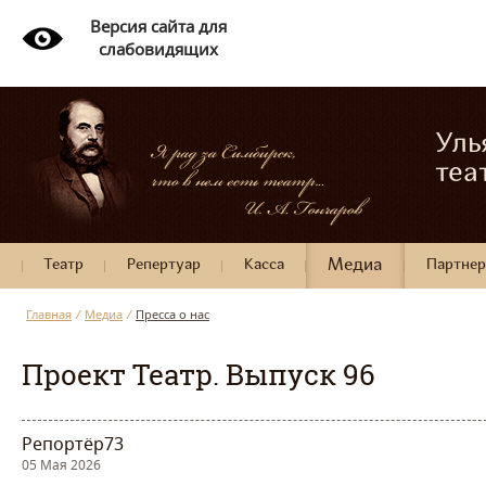
Версия сайта для
слабовидящих
Уль
теа
Театр
Репертуар
Касса
Медиа
Партне
Главная
/
Медиа
/
Пресса о нас
Проект Театр. Выпуск 96
Репортёр73
05 Мая 2026