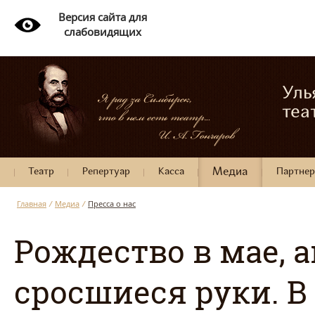
Версия сайта для
слабовидящих
Уль
теа
Театр
Репертуар
Касса
Медиа
Партне
Главная
/
Медиа
/
Пресса о нас
Рождество в мае, 
сросшиеся руки. В