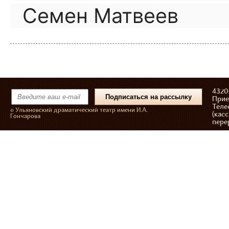
Семен Матвеев
43206
Прие
Теле
© Ульяновский драматический театр имени И.А.
(касс
Гончарова
пере