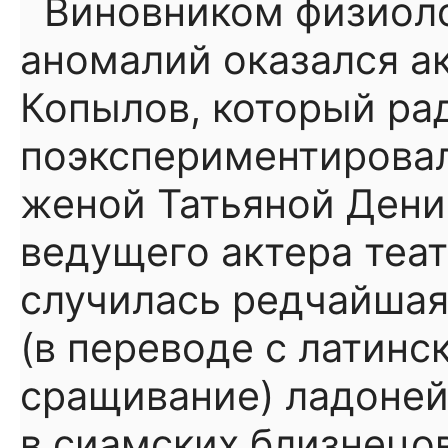
Виновником физиоло
аномалий оказался а
Копылов, который ра
поэкспериментировал
женой Татьяной Денис
ведущего актера теа
случилась редчайшая
(в переводе с латинс
сращивание) ладоней
в сиамских близнецо