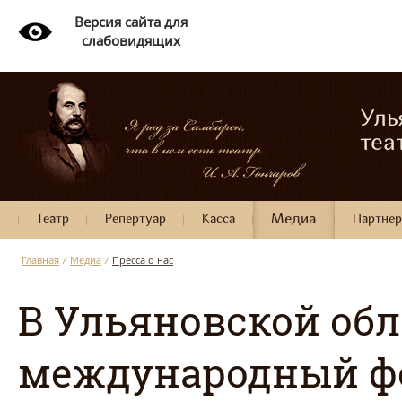
Версия сайта для
слабовидящих
Уль
теа
Театр
Репертуар
Касса
Медиа
Партне
Главная
/
Медиа
/
Пресса о нас
В Ульяновской обл
международный фе