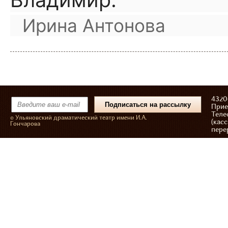
Владимир.
Ирина Антонова
43206
Прие
Теле
© Ульяновский драматический театр имени И.А.
(касс
Гончарова
пере