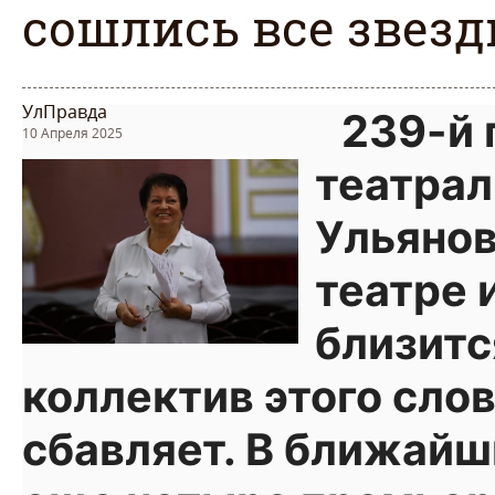
сошлись все звезд
УлПравда
239-й
10 Апреля 2025
театрал
Ульяно
театре 
близитс
коллектив этого слов
сбавляет. В ближайш