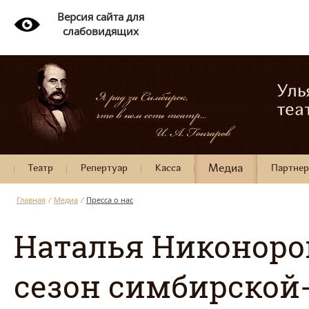
Версия сайта для
слабовидящих
Уль
теа
Театр
Репертуар
Касса
Медиа
Партне
Главная
/
Медиа
/
Пресса о нас
Наталья Никоноро
сезон симбирской