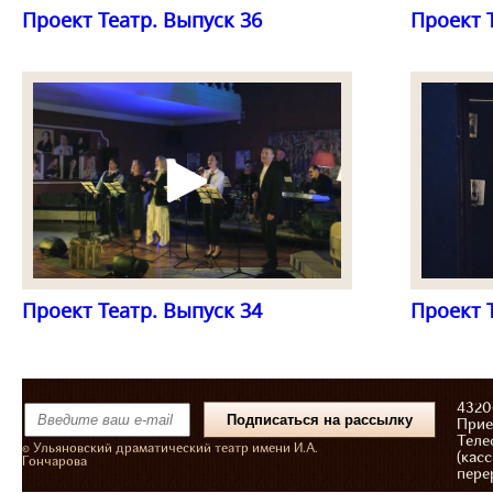
Проект Театр. Выпуск 36
Проект 
Проект Театр. Выпуск 34
Проект 
43206
Прие
Теле
© Ульяновский драматический театр имени И.А.
(касс
Гончарова
пере