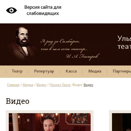
Версия сайта для
слабовидящих
Уль
теа
Театр
Репертуар
Касса
Медиа
Партнер
Главная
/
Медиа
/
Видео
/
Проект Театр
/
Видео
Видео
Видео