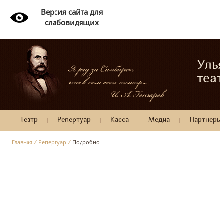
Версия сайта для
слабовидящих
Уль
теа
Театр
Репертуар
Касса
Медиа
Партнер
Главная
/
Репертуар
/
Подробно