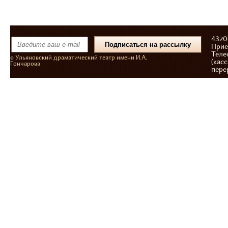
43206
Прие
Теле
© Ульяновский драматический театр имени И.А.
(касс
Гончарова
пере