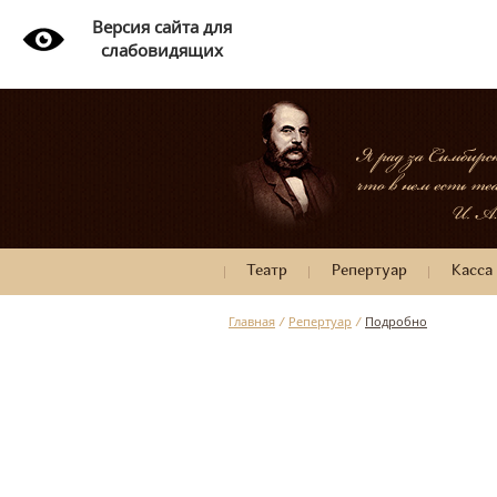
Версия сайта для
слабовидящих
Театр
Репертуар
Касса
Главная
/
Репертуар
/
Подробно