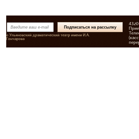
43206
Прие
Теле
© Ульяновский драматический театр имени И.А.
(касс
Гончарова
пере