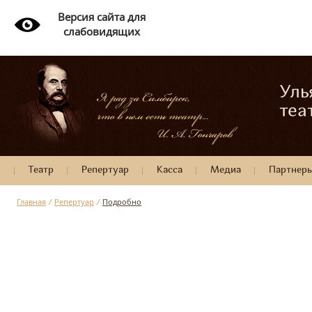
Версия сайта для
слабовидящих
Уль
теа
Театр
Репертуар
Касса
Медиа
Партнер
Главная
/
Репертуар
/
Подробно