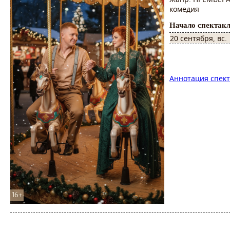
комедия
Начало спектакл
20 сентября, вс.
Аннотация спект
16+