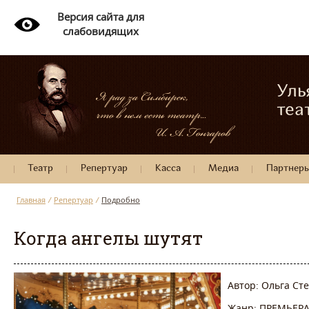
Версия сайта для
слабовидящих
Уль
теа
Театр
Репертуар
Касса
Медиа
Партнер
Главная
/
Репертуар
/
Подробно
Когда ангелы шутят
Автор: Ольга Ст
Жанр: ПРЕМЬЕРА