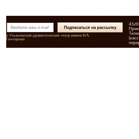
43206
Прие
Теле
© Ульяновский драматический театр имени И.А.
(касс
Гончарова
пере