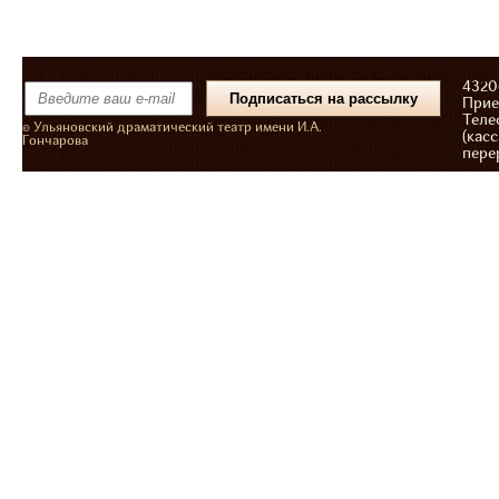
43206
Прие
Теле
© Ульяновский драматический театр имени И.А.
(касс
Гончарова
пере