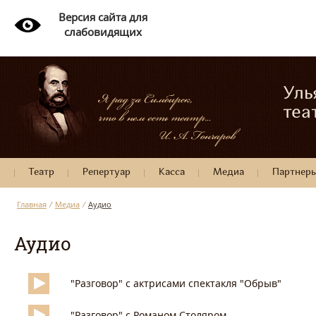
Версия сайта для
слабовидящих
Уль
теа
Театр
Репертуар
Касса
Медиа
Партнер
Главная
/
Медиа
/
Аудио
Аудио
"Разговор" с актрисами спектакля "Обрыв"
"Разговор" с Романом Столяром