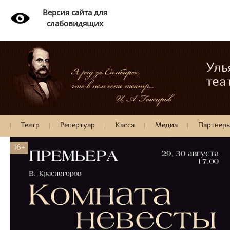
Версия сайта для
слабовидящих
Уль
теа
Театр
Репертуар
Касса
Медиа
Партнер
16+