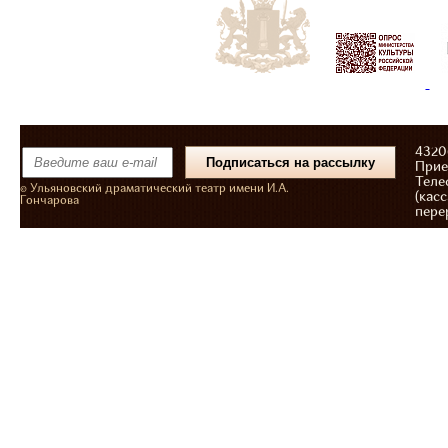
43206
Прие
Теле
© Ульяновский драматический театр имени И.А.
(касс
Гончарова
пере