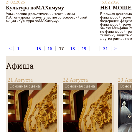
21.02.2026
16.02.2026
Культура поМАХимуму
НЕТ МОШЕ
Ульяновский драматический театр имени
В рамках деятель
И.А.Гончарова примет участие во всероссийской
финансовой грамо
акции «Культура поMAХимуму».
Федерации федера
финансовой грамот
заказу Минфина Р
по финансовой гр
тематику защиты 
других рисков поте
<
1
...
15
16
17
18
19
...
31
>
Афиша
21 Августа
22 Августа
29 Ав
Основная сцена
Основная сцена
Основ