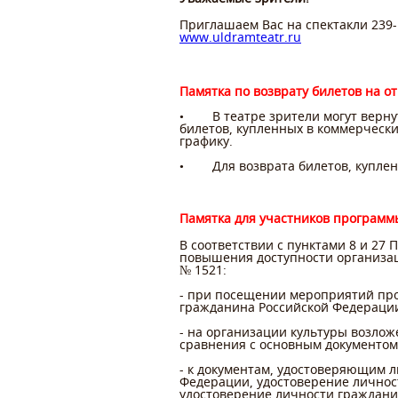
Приглашаем Вас на спектакли 239-
www
.
uldramteatr
.
ru
Памятка по возврату билетов на 
• В театре зрители могут вернут
билетов, купленных в коммерчески
графику.
• Для возврата билетов, купленн
Памятка для участников программ
В соответствии с пунктами 8 и 27
повышения доступности организац
№ 1521:
- при посещении мероприятий про
гражданина Российской Федераци
- на организации культуры возлож
сравнения с основным документом
- к документам, удостоверяющим 
Федерации, удостоверение личнос
удостоверение личности граждани