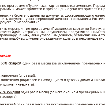
я по программе «Пушкинская карта» является именным. Переда
раммы и может привести к прекращению участия зрителя в П
енных на билете, с данными документа, удостоверяющего личн
ъявить документ, удостоверяющий личность гражданина Российс
допуске на мероприятие.
тить мероприятие программы «Пушкинская карта» по билету, в
вляется административным нарушением, предусмотренным стат
равонарушениях, либо уголовным деянием, установленным ста
ении подобных случаев учреждениям культуры рекомендовано
граждан
 50% скидкой
один раз в месяц (за исключением премьерных 
товерения (справки));
 попечения родителей и находящиеся в детских домах и школа
ли школы-интерната);
 25% скидкой
один раз в месяц (за исключением премьерных и к
 паспорта)
пектаклей один раз в месяц (за исключением премьерных и к