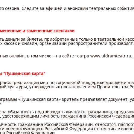
го сезона. Следите за афишей и анонсами театральных событий
отмененные и замененные спектакли
ь деньги за билеты, приобретенные только в театральной касс
х кассах и онлайн, организации-распространители производят
ых онлайн, в том числе – на сайте театра www.uldramteatr.r
ы "Пушкинская карта"
 Правил реализации мер по социальной поддержке молодежи в во
ий культуры, утвержденных постановлением Правительства Ро
граммы «Пушкинская карта» зритель предъявляет документ, 
и
ена обязанность подтверждать личность гражданина, предъяви
, удостоверяющим личность гражданина Российской Федераци
личность гражданина Российской Федерации, относятся: паспор
ти военнослужащего Российской Федерации (в том числе военн
на Российской Федерации.