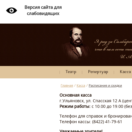
Версия сайта для
слабовидящих
Театр
Репертуар
Касса
Главная
/
Касса
/
Расписание и скидки
Основная касса
г.Ульяновск, ул. Спасская 12 А (це
Режим работы:
с 10.00 до 19.00 (б
Телефон для справок и бронировани
Телефон кассы: (8422) 41-79-61
Уважаемые зрители!