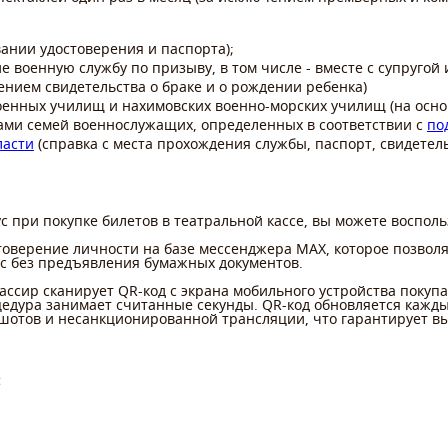
ании удостоверения и паспорта);
военную службу по призыву, в том числе - вместе с супругой 
ением свидетельства о браке и о рождении ребенка)
оенных училищ и нахимовских военно-морских училищ (на осно
ми семей военнослужащих, определенных в соответствии с
по
ласти
(справка с места прохождения службы, паспорт, свидетел
с при покупке билетов в театральной кассе, вы можете воспо
товерение личности на базе мессенджера MAX, которое позволя
ус без предъявления бумажных документов.
ассир сканирует QR-код с экрана мобильного устройства поку
роцедура занимает считанные секунды. QR-код обновляется кажд
шотов и несанкционированной трансляции, что гарантирует вы
: