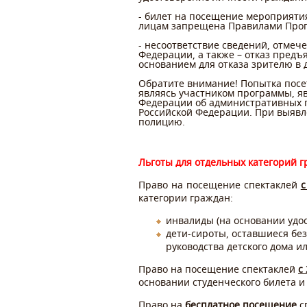
- билет на посещение мероприяти
лицам запрещена Правилами Прог
- несоответствие сведений, отмеч
Федерации, а также – отказ пред
основанием для отказа зрителю в 
Обратите внимание!
Попытка посе
являясь участником программы, я
Федерации об административных п
Российской Федерации. При выявл
полицию.
Льготы для отдельных категорий 
Право на посещение спектаклей
с
категории граждан:
инвалиды (на основании удос
дети-сироты, оставшиеся без
руководства детского дома и
Право на посещение спектаклей
с
основании студенческого билета и
Право на
бесплатное посещение
с