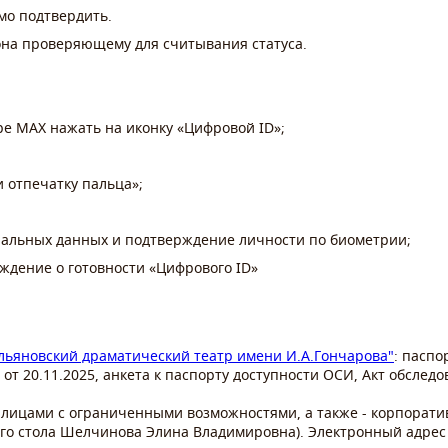
имо подтвердить.
на проверяющему для считывания статуса.
ре MAX нажать на иконку «Цифровой ID»;
и отпечатку пальца»;
ональных данных и подтверждение личности по биометрии;
ждение о готовности «Цифрового ID»
яновский драматический театр имени И.А.Гончарова"
: паспо
от 20.11.2025, анкета к паспорту доступности ОСИ, Акт обслед
лицами с ограниченными возможностями, а также - корпоратив
го стола Шелчинова Элина Владимировна). Электронный адрес