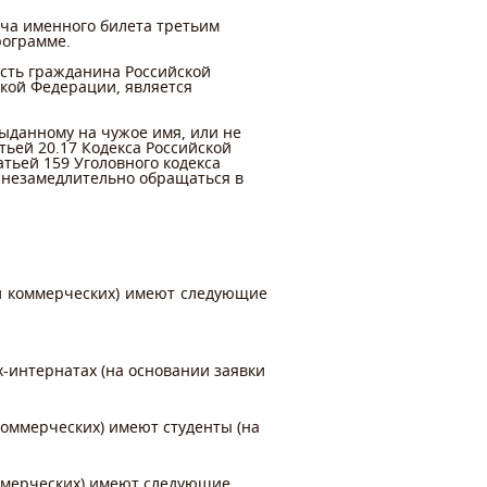
ча именного билета третьим
рограмме.
ость гражданина Российской
кой Федерации, является
ыданному на чужое имя, или не
ьей 20.17 Кодекса Российской
тьей 159 Уголовного кодекса
 незамедлительно обращаться в
и коммерческих) имеют следующие
х-интернатах (на основании заявки
оммерческих) имеют студенты (на
оммерческих) имеют следующие